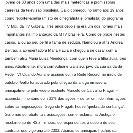
jovem de 33 anos com uma das mais meteóricas e promissoras
carreiras da televisão brasileira. Gallo começou no ramo aos 19 anos
como repórter-abelha (misto de cinegrafista e jornalista) do programa
TV Mix, da TV Gazeta. Três anos depois já era um dos nomes mais
importantes na implantação da MTV brasileira. Como de praxe nestes
casos, aliou ao seu perfil a fama de sedutor. Namorou a atriz Andréa
Beltrão, a apresentadora Maria Paula e chegou a se casar com a
também atriz Maria Luisa Mendonça, com quem teve a filha Julia, três
anos. Atualmente, mora com Adriane Galisteu, pivô da sua saída da
Rede TV! Quando Adriane assinou com a Rede Record, no início de
outubro, Gallo foi acusado pela direção da antiga emissora,
principalmente pelo vice-presidente Marcelo de Carvalho Fragali –
acionista minoritário com 33% das ações – de ter omitido informações
sobre as negociações. Segundo Fragali, houve “quebra de confiança”.
Gallo não só rebate tais acusações, como reclama na Justiça o
recebimento de R$ 2 milhões, correspondentes à quebra de seu
contrato, que vigoraria até 2003. Abaixo, os principais trechos da