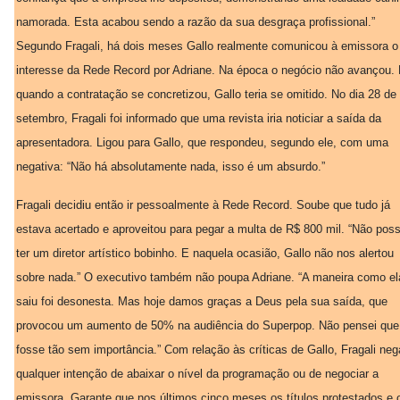
namorada. Esta acabou sendo a razão da sua desgraça profissional.”
Segundo Fragali, há dois meses Gallo realmente comunicou à emissora o
interesse da Rede Record por Adriane. Na época o negócio não avançou.
quando a contratação se concretizou, Gallo teria se omitido. No dia 28 de
setembro, Fragali foi informado que uma revista iria noticiar a saída da
apresentadora. Ligou para Gallo, que respondeu, segundo ele, com uma
negativa: “Não há absolutamente nada, isso é um absurdo.”
Fragali decidiu então ir pessoalmente à Rede Record. Soube que tudo já
estava acertado e aproveitou para pegar a multa de R$ 800 mil. “Não pos
ter um diretor artístico bobinho. E naquela ocasião, Gallo não nos alertou
sobre nada.” O executivo também não poupa Adriane. “A maneira como el
saiu foi desonesta. Mas hoje damos graças a Deus pela sua saída, que
provocou um aumento de 50% na audiência do Superpop. Não pensei que
fosse tão sem importância.” Com relação às críticas de Gallo, Fragali neg
qualquer intenção de abaixar o nível da programação ou de negociar a
emissora. Garante que nos últimos cinco meses os títulos protestados e 