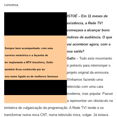
conversa.
ISTOÉ – Em 11 meses de
As mulheres de Rogério Gallo
existência, a Rede TV!
ADRIANE
MARIA
começava a alcançar bons
GALISTEU
PAULA
índices de audiência. O que
vai acontecer agora, com a
Sempre bem acompanhado: com uma
sua saída?
carreira meteórica e a façanha de
Gallo
– Todo este movimento
ter implantado a MTV brasileira, Gallo
é pretexto para interromper o
também ficou conhecido por ter
projeto original da emissora.
seu nome ligado ao de mulheres famosas
Vínhamos fazendo uma
ANDREA
MARIA
televisão com uma cara
BELTRÃO
LUISA
moderna, mas popular. Passei
a representar um obstáculo na
tentativa de vulgarização da programação. A Rede TV! tende a se
transformar numa nova CNT, numa televisão mixa, vulgar. Já estava