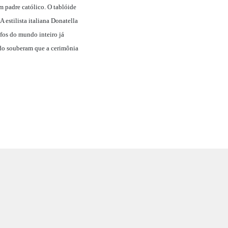
m padre católico. O tablóide
 estilista italiana Donatella
fos do mundo inteiro já
ndo souberam que a cerimônia