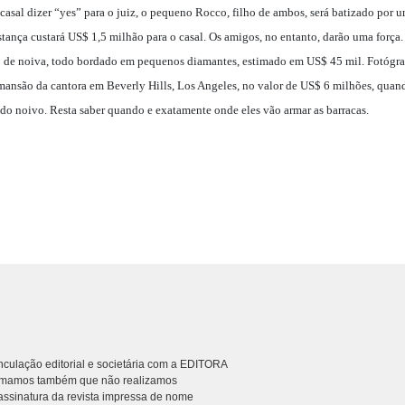
 casal dizer “yes” para o juiz, o pequeno Rocco, filho de ambos, será batizado por u
ança custará US$ 1,5 milhão para o casal. Os amigos, no entanto, darão uma força. A
do de noiva, todo bordado em pequenos diamantes, estimado em US$ 45 mil. Fotógra
ansão da cantora em Beverly Hills, Los Angeles, no valor de US$ 6 milhões, qua
a do noivo. Resta saber quando e exatamente onde eles vão armar as barracas.
culação editorial e societária com a EDITORA
rmamos também que não realizamos
ssinatura da revista impressa de nome