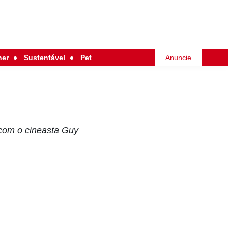
her
Sustentável
Pet
Anuncie
 com o cineasta Guy