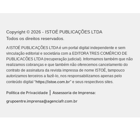
Copyright © 2026 - ISTOÉ PUBLICAÇÕES LTDA
Todos os direitos reservados.
A ISTOÉ PUBLICAÇÕES LTDA é um portal digital independente e sem
vinculação editorial e societária com a EDITORA TRES COMÉRCIO DE
PUBLICACÕES LTDA (recuperação judicial). Informamos também que não
realizamos cobranças e que também não oferecemos cancelamento do
contrato de assinatura da revista impressa de nome ISTOÉ, tampouco
autorizamos terceiros a fazê-lo, nos responsabilizamos apenas pelo
https://istoe.com.br
conteúdo digital “
” e seus respectivos sites.
|
Política de Privacidade
Assessoria de Imprensa:
grupoentre.imprensa@agenciafr.com.br