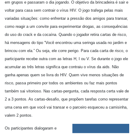
em grupos e passaram o dia jogando. O objetivo da brincadeira é sair e
voltar para casa sem contrair o vírus HIV. O jogo trafega pelas mais
variadas situações: como enfrentar a pressão dos amigos para transar,
como reagir a um convite para experimentar drogas, as consequências
do uso do crack e da cocaína. Quando o jogador retira cartas de risco,
há mensagens do tipo “Você encontrou uma seringa usada no jardim e
brincou com ela.” Ou seja, ele corre perigo. Para cada carta de risco, o
participante recebe outra com as letras H, I ou V. Se durante o jogo ele
acumular as três letras significa que contraiu o vírus da aids. Não
ganha apenas quem se livra do HIV. Quem vive menos situações de
risco, passa primeiro por todos os ambientes ou faz mais pontos
também sai vitorioso. Nas cartas-pergunta, cada resposta certa vale de
2 a 3 pontos. As cartas-desafio, que propõem tarefas como representar
uma cena em que você vai transar e o parceiro esqueceu a camisinha,
valem 2 pontos.
Os participantes dialogaram e