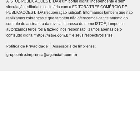
A ISTOÉ PUBLICAÇÕES LTDA é um portal digital independente e sem
vinculação editorial e societária com a EDITORA TRES COMÉRCIO DE
PUBLICACÕES LTDA (recuperação judicial). Informamos também que não
realizamos cobranças e que também não oferecemos cancelamento do
contrato de assinatura da revista impressa de nome ISTOÉ, tampouco
autorizamos terceiros a fazê-lo, nos responsabilizamos apenas pelo
https://istoe.com.br
conteúdo digital “
” e seus respectivos sites.
|
Política de Privacidade
Assessoria de Imprensa:
grupoentre.imprensa@agenciafr.com.br