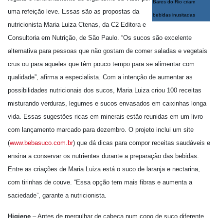
Bares do Rio criam
uma refeição leve. Essas são as propostas da
bebidas inusitadas
nutricionista Maria Luiza Ctenas, da C2 Editora e
Consultoria em Nutrição, de São Paulo. “Os sucos são excelente
alternativa para pessoas que não gostam de comer saladas e vegetais
crus ou para aqueles que têm pouco tempo para se alimentar com
qualidade”, afirma a especialista. Com a intenção de aumentar as
possibilidades nutricionais dos sucos, Maria Luiza criou 100 receitas
misturando verduras, legumes e sucos envasados em caixinhas longa
vida. Essas sugestões ricas em minerais estão reunidas em um livro
com lançamento marcado para dezembro. O projeto inclui um site
(
www.bebasuco.com.br
) que dá dicas para compor receitas saudáveis e
ensina a conservar os nutrientes durante a preparação das bebidas.
Entre as criações de Maria Luiza está o suco de laranja e nectarina,
com tirinhas de couve. “Essa opção tem mais fibras e aumenta a
saciedade”, garante a nutricionista.
Higiene
– Antes de mergulhar de cabeça num copo de suco diferente,