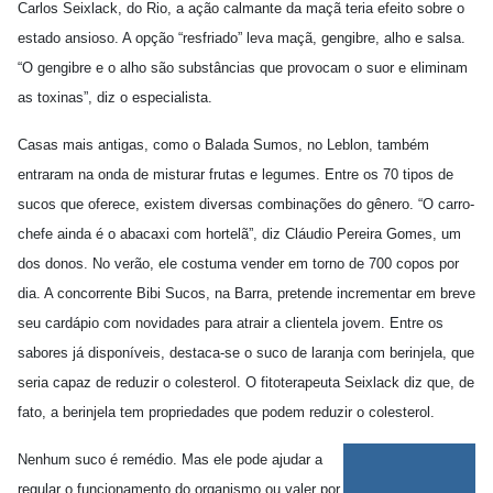
Carlos Seixlack, do Rio, a ação calmante da maçã teria efeito sobre o
estado ansioso. A opção “resfriado” leva maçã, gengibre, alho e salsa.
“O gengibre e o alho são substâncias que provocam o suor e eliminam
as toxinas”, diz o especialista.
Casas mais antigas, como o Balada Sumos, no Leblon, também
entraram na onda de misturar frutas e legumes. Entre os 70 tipos de
sucos que oferece, existem diversas combinações do gênero. “O carro-
chefe ainda é o abacaxi com hortelã”, diz Cláudio Pereira Gomes, um
dos donos. No verão, ele costuma vender em torno de 700 copos por
dia. A concorrente Bibi Sucos, na Barra, pretende incrementar em breve
seu cardápio com novidades para atrair a clientela jovem. Entre os
sabores já disponíveis, destaca-se o suco de laranja com berinjela, que
seria capaz de reduzir o colesterol. O fitoterapeuta Seixlack diz que, de
fato, a berinjela tem propriedades que podem reduzir o colesterol.
Nenhum suco é remédio. Mas ele pode ajudar a
regular o funcionamento do organismo ou valer por