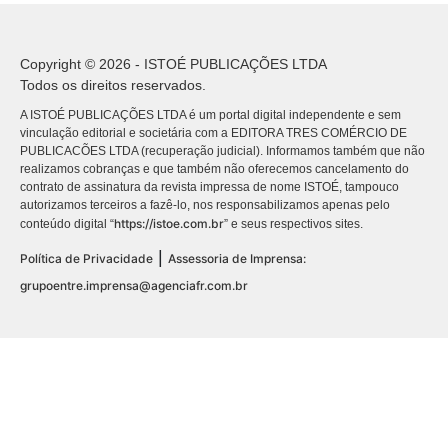
Copyright © 2026 - ISTOÉ PUBLICAÇÕES LTDA
Todos os direitos reservados.
A ISTOÉ PUBLICAÇÕES LTDA é um portal digital independente e sem
vinculação editorial e societária com a EDITORA TRES COMÉRCIO DE
PUBLICACÕES LTDA (recuperação judicial). Informamos também que não
realizamos cobranças e que também não oferecemos cancelamento do
contrato de assinatura da revista impressa de nome ISTOÉ, tampouco
autorizamos terceiros a fazê-lo, nos responsabilizamos apenas pelo
https://istoe.com.br
conteúdo digital “
” e seus respectivos sites.
|
Política de Privacidade
Assessoria de Imprensa:
grupoentre.imprensa@agenciafr.com.br