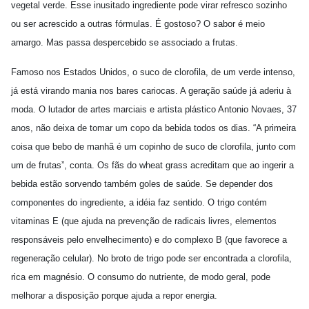
vegetal verde. Esse inusitado ingrediente pode virar refresco sozinho
ou ser acrescido a outras fórmulas. É gostoso? O sabor é meio
amargo. Mas passa despercebido se associado a frutas.
Famoso nos Estados Unidos, o suco de clorofila, de um verde intenso,
já está virando mania nos bares cariocas. A geração saúde já aderiu à
moda. O lutador de artes marciais e artista plástico Antonio Novaes, 37
anos, não deixa de tomar um copo da bebida todos os dias. “A primeira
coisa que bebo de manhã é um copinho de suco de clorofila, junto com
um de frutas”, conta. Os fãs do wheat grass acreditam que ao ingerir a
bebida estão sorvendo também goles de saúde. Se depender dos
componentes do ingrediente, a idéia faz sentido. O trigo contém
vitaminas E (que ajuda na prevenção de radicais livres, elementos
responsáveis pelo envelhecimento) e do complexo B (que favorece a
regeneração celular). No broto de trigo pode ser encontrada a clorofila,
rica em magnésio. O consumo do nutriente, de modo geral, pode
melhorar a disposição porque ajuda a repor energia.