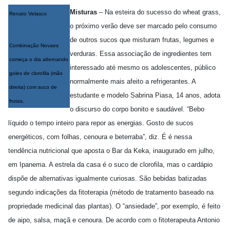
Misturas
– Na esteira do sucesso do wheat grass,
Renato Velasco
o próximo verão deve ser marcado pelo consumo
de outros sucos que misturam frutas, legumes e
Combinação Novaes
verduras. Essa associação de ingredientes tem
começa o dia alternando
interessado até mesmo os adolescentes, público
goles de clorofila (mão
normalmente mais afeito a refrigerantes. A
direita) com suco de
estudante e modelo Sabrina Piasa, 14 anos, adota
frutas.
o discurso do corpo bonito e saudável. “Bebo
líquido o tempo inteiro para repor as energias. Gosto de sucos
energéticos, com folhas, cenoura e beterraba”, diz. É é nessa
tendência nutricional que aposta o Bar da Keka, inaugurado em julho,
em Ipanema. A estrela da casa é o suco de clorofila, mas o cardápio
dispõe de alternativas igualmente curiosas. São bebidas batizadas
segundo indicações da fitoterapia (método de tratamento baseado na
propriedade medicinal das plantas). O “ansiedade”, por exemplo, é feito
de aipo, salsa, maçã e cenoura. De acordo com o fitoterapeuta Antonio