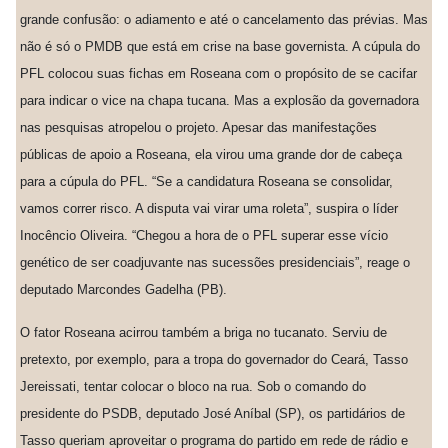
grande confusão: o adiamento e até o cancelamento das prévias. Mas
não é só o PMDB que está em crise na base governista. A cúpula do
PFL colocou suas fichas em Roseana com o propósito de se cacifar
para indicar o vice na chapa tucana. Mas a explosão da governadora
nas pesquisas atropelou o projeto. Apesar das manifestações
públicas de apoio a Roseana, ela virou uma grande dor de cabeça
para a cúpula do PFL. “Se a candidatura Roseana se consolidar,
vamos correr risco. A disputa vai virar uma roleta”, suspira o líder
Inocêncio Oliveira. “Chegou a hora de o PFL superar esse vício
genético de ser coadjuvante nas sucessões presidenciais”, reage o
deputado Marcondes Gadelha (PB).
O fator Roseana acirrou também a briga no tucanato. Serviu de
pretexto, por exemplo, para a tropa do governador do Ceará, Tasso
Jereissati, tentar colocar o bloco na rua. Sob o comando do
presidente do PSDB, deputado José Aníbal (SP), os partidários de
Tasso queriam aproveitar o programa do partido em rede de rádio e