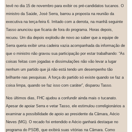
tevê no dia 15 de novembro para exibir os pré-candidatos tucanos. O
ministro da Saúde, José Serra, barrou a proposta na reunião da
executiva na terça-feira 6. Irritado com a derrota, na manhã seguinte
Tasso anunciou que ficaria de fora do programa. Horas depois,
recuou. Um dia depois explodiu de novo ao saber que a equipe de
Serra queria exibir uma cadeira vazia acompanhada da informação de
que o ministro não gravou sua participação por estar trabalhando: “As
coisas feitas com jogadas e dissimulações não vão levar a lugar
nenhum um partido que já não está tendo um desempenho tão
brilhante nas pesquisas. A força do partido só existe quando se faz a
coisa limpa, quando se faz isso com caráter”, disparou Tasso.
Nos últimos dias, FHC ajudou a confundir ainda mais o tucanato.
Apesar de apoiar Serra e vetar Tasso, ele estimulou correligionários a
examinar a possibilidade de apoio ao presidente da Câmara, Aécio
Neves (MG). O recado foi entendido e Aécio ganhará destaque no
programa do PSDB, que exibirá suas vitórias na Câmara. Como