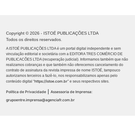
Copyright © 2026 - ISTOÉ PUBLICAÇÕES LTDA
Todos os direitos reservados.
A ISTOÉ PUBLICAÇÕES LTDA é um portal digital independente e sem
vinculação editorial e societária com a EDITORA TRES COMÉRCIO DE
PUBLICACÕES LTDA (recuperação judicial). Informamos também que não
realizamos cobranças e que também não oferecemos cancelamento do
contrato de assinatura da revista impressa de nome ISTOÉ, tampouco
autorizamos terceiros a fazê-lo, nos responsabilizamos apenas pelo
https://istoe.com.br
conteúdo digital “
” e seus respectivos sites.
|
Política de Privacidade
Assessoria de Imprensa:
grupoentre.imprensa@agenciafr.com.br