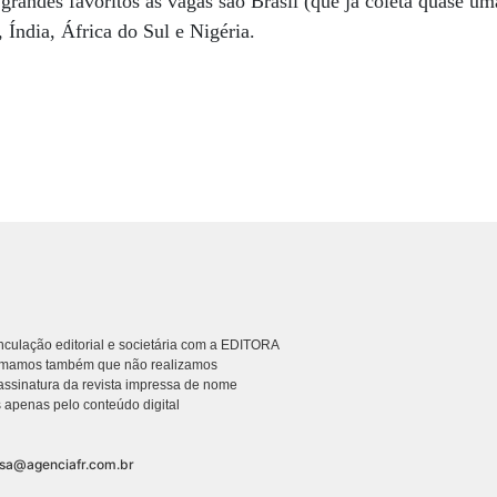
andes favoritos às vagas são Brasil (que já coleta quase um
 Índia, África do Sul e Nigéria.
culação editorial e societária com a EDITORA
rmamos também que não realizamos
ssinatura da revista impressa de nome
 apenas pelo conteúdo digital
nsa@agenciafr.com.br