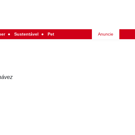
her
Sustentável
Pet
Anuncie
Chávez