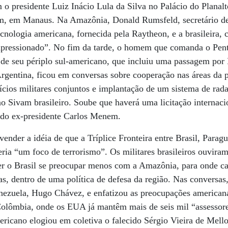
o presidente Luiz Inácio Lula da Silva no Palácio do Planalt
vam, em Manaus. Na Amazônia, Donald Rumsfeld, secretário 
ecnologia americana, fornecida pela Raytheon, e a brasileira,
mpressionado”. No fim da tarde, o homem que comanda o Pen
de seu périplo sul-americano, que incluiu uma passagem por 
Argentina, ficou em conversas sobre cooperação nas áreas da p
ícios militares conjuntos e implantação de um sistema de rada
o Sivam brasileiro. Soube que haverá uma licitação internacio
 do ex-presidente Carlos Menem.
ender a idéia de que a Tríplice Fronteira entre Brasil, Paragu
eria “um foco de terrorismo”. Os militares brasileiros ouvir
er o Brasil se preocupar menos com a Amazônia, para onde ca
idas, dentro de uma política de defesa da região. Nas convers
enezuela, Hugo Chávez, e enfatizou as preocupações american
Colômbia, onde os EUA já mantêm mais de seis mil “assessore
ericano elogiou em coletiva o falecido Sérgio Vieira de Mell