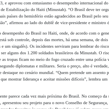
003, e aprovou com entusiasmo o desempenho internacional do
e Estabilização do Haiti (Minustah). “O Brasil deve ter orgu
is países do hemisfério estão agradecidos ao Brasil pelo seu
gião”, afirmou ao lado do dublê de vice-presidente e ministro 
 desempenho do Brasil no Haiti, onde, de acordo com o gener
 está sob controle, depois das mortes, há uma semana, de dois
 e um singalês). Os incidentes serviram para lembrar do risc
 ser alguns dos 1.200 soldados brasileiros da Minustah. O ri
 as tropas ficam no meio do fogo cruzado entre uma polícia 
egundo diplomatas e militares. Seria o preço, alto é verdade,
e destaque no cenário mundial. “Quem pretende um assento 
e mostrar liderança e aceitar missões difíceis”, lembra um 
te parece cada vez mais próxima do Brasil. No começo da s
 apresentou seu projeto para o novo Conselho de Segurança, q