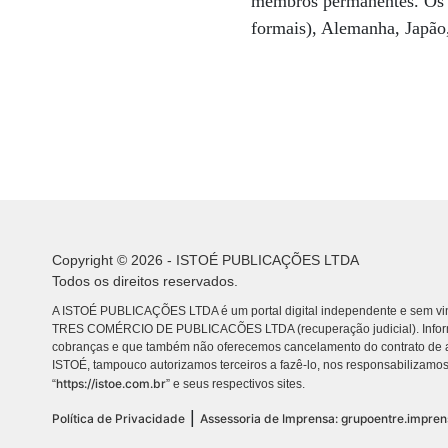
membros permanentes. Os gr
formais), Alemanha, Japão,
Copyright © 2026 - ISTOÉ PUBLICAÇÕES LTDA
Todos os direitos reservados.
A ISTOÉ PUBLICAÇÕES LTDA é um portal digital independente e sem vin
TRES COMÉRCIO DE PUBLICACÕES LTDA (recuperação judicial). Info
cobranças e que também não oferecemos cancelamento do contrato de a
ISTOÉ, tampouco autorizamos terceiros a fazê-lo, nos responsabilizamos
https://istoe.com.br
“
” e seus respectivos sites.
|
Política de Privacidade
Assessoria de Imprensa: grupoentre.impre