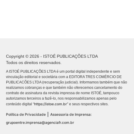
Copyright © 2026 - ISTOÉ PUBLICAÇÕES LTDA
Todos os direitos reservados.
A ISTOÉ PUBLICAÇÕES LTDA é um portal digital independente e sem
vinculação editorial e societária com a EDITORA TRES COMÉRCIO DE
PUBLICACÕES LTDA (recuperação judicial). Informamos também que não
realizamos cobranças e que também não oferecemos cancelamento do
contrato de assinatura da revista impressa de nome ISTOÉ, tampouco
autorizamos terceiros a fazê-lo, nos responsabilizamos apenas pelo
https://istoe.com.br
conteúdo digital “
” e seus respectivos sites.
|
Política de Privacidade
Assessoria de Imprensa:
grupoentre.imprensa@agenciafr.com.br