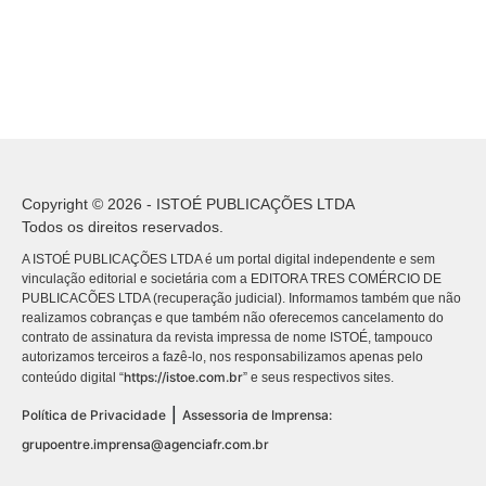
Copyright © 2026 - ISTOÉ PUBLICAÇÕES LTDA
Todos os direitos reservados.
A ISTOÉ PUBLICAÇÕES LTDA é um portal digital independente e sem
vinculação editorial e societária com a EDITORA TRES COMÉRCIO DE
PUBLICACÕES LTDA (recuperação judicial). Informamos também que não
realizamos cobranças e que também não oferecemos cancelamento do
contrato de assinatura da revista impressa de nome ISTOÉ, tampouco
autorizamos terceiros a fazê-lo, nos responsabilizamos apenas pelo
https://istoe.com.br
conteúdo digital “
” e seus respectivos sites.
|
Política de Privacidade
Assessoria de Imprensa:
grupoentre.imprensa@agenciafr.com.br