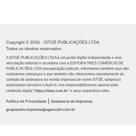
Copyright © 2026 - ISTOÉ PUBLICAÇÕES LTDA
Todos os direitos reservados.
A ISTOÉ PUBLICAÇÕES LTDA é um portal digital independente e sem
vinculação editorial e societária com a EDITORA TRES COMÉRCIO DE
PUBLICACÕES LTDA (recuperação judicial). Informamos também que não
realizamos cobranças e que também não oferecemos cancelamento do
contrato de assinatura da revista impressa de nome ISTOÉ, tampouco
autorizamos terceiros a fazê-lo, nos responsabilizamos apenas pelo
https://istoe.com.br
conteúdo digital “
” e seus respectivos sites.
|
Política de Privacidade
Assessoria de Imprensa:
grupoentre.imprensa@agenciafr.com.br