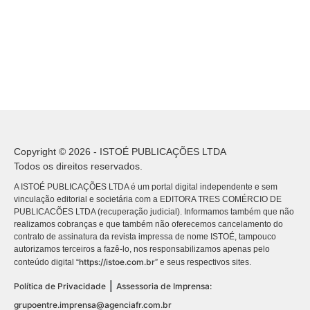
Copyright © 2026 - ISTOÉ PUBLICAÇÕES LTDA
Todos os direitos reservados.
A ISTOÉ PUBLICAÇÕES LTDA é um portal digital independente e sem
vinculação editorial e societária com a EDITORA TRES COMÉRCIO DE
PUBLICACÕES LTDA (recuperação judicial). Informamos também que não
realizamos cobranças e que também não oferecemos cancelamento do
contrato de assinatura da revista impressa de nome ISTOÉ, tampouco
autorizamos terceiros a fazê-lo, nos responsabilizamos apenas pelo
https://istoe.com.br
conteúdo digital “
” e seus respectivos sites.
|
Política de Privacidade
Assessoria de Imprensa:
grupoentre.imprensa@agenciafr.com.br