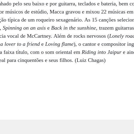
ado pelo seu baixo e por guitarra, teclados e bateria, bem 
por músicos de estúdio, Macca gravou e mixou 22 músicas em
ção típica de um roqueiro sexagenário. As 15 canções selecio
s,
Spinning on an axis
e
Back in the sunshine
, trazem guitarra
ncia vocal de McCartney. Além de rocks nervosos (
Lonely roa
a lover to a friend
e
Loving flame
), o cantor e compositor ing
na faixa título, com o som oriental em
Riding into Jaipur
e ai
deal para cinquentões e seus filhos. (Luiz Chagas)