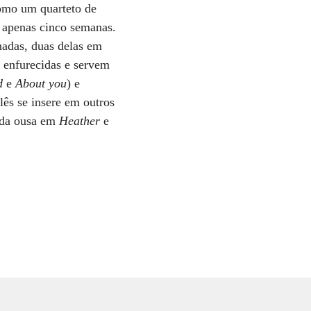
como um quarteto de
 apenas cinco semanas.
nadas, duas delas em
s enfurecidas e servem
d
e
About you
) e
lês se insere em outros
nda ousa em
Heather
e