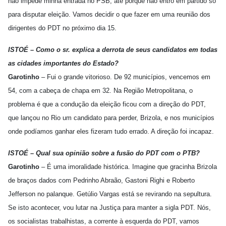
não impede minha entrada no PSB, até porque não entro em partido só
para disputar eleição. Vamos decidir o que fazer em uma reunião dos
dirigentes do PDT no próximo dia 15.
ISTOÉ – Como o sr. explica a derrota de seus candidatos em todas
as cidades importantes do Estado?
Garotinho
– Fui o grande vitorioso. De 92 municípios, vencemos em
54, com a cabeça de chapa em 32. Na Região Metropolitana, o
problema é que a condução da eleição ficou com a direção do PDT,
que lançou no Rio um candidato para perder, Brizola, e nos municípios
onde podíamos ganhar eles fizeram tudo errado. A direção foi incapaz.
ISTOÉ – Qual sua opinião sobre a fusão do PDT com o PTB?
Garotinho
– É uma imoralidade histórica. Imagine que gracinha Brizola
de braços dados com Pedrinho Abraão, Gastoni Righi e Roberto
Jefferson no palanque. Getúlio Vargas está se revirando na sepultura.
Se isto acontecer, vou lutar na Justiça para manter a sigla PDT. Nós,
os socialistas trabalhistas, a corrente à esquerda do PDT, vamos