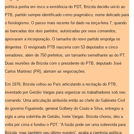
política ponha em risco a existência do PDT, Brizola decidiu uni-lo ao
PTB, partido sempre identificado como pragmático, nome delicado para
o fisiologismo. O passo mais recente foi dado na terça-feira 7, quando
as bancadas dos dois partidos, autorizadas por seus comandos,
aprovaram a incorporação. O tamanho do novo partido empolga os
dirigentes. O revigorado PTB nasceria com 53 deputados e cinco
senadores, além de 750 prefeitos, um tamanho semelhante ao do PT.
Duas reuniões de Brizola com o presidente do PTB, deputado José
Carlos Martinez (PR), abriram as negociações.
Em 1979, Brizola voltou ao País articulando a recriação do PTB,
inventado por Getúlio Vargas para organizar os trabalhadores sob seu
comando. Uma articulação atribuída então ao chefe do Gabinete Civil
do governo Figueiredo, general Golbery do Couto e Silva, entregou a
sigla a uma sobrinha de Getúlio, Ivete Vargas. Brizola chorou, deu a
volta por cima e fundou o PDT. “A fusão pode ser uma sobrevida para
Brizola, mas também seu último suspiro”, avalia a cientista política