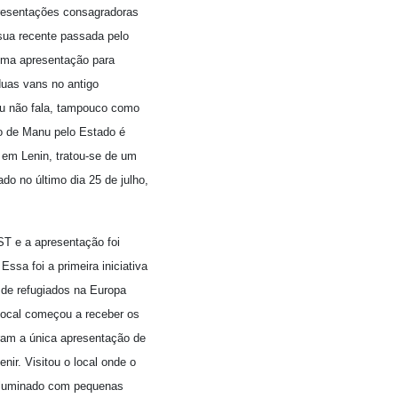
apresentações consagradoras
sua recente passada pelo
 uma apresentação para
uas vans no antigo
nu não fala, tampouco como
ão de Manu pelo Estado é
 em Lenin, tratou-se de um
do no último dia 25 de julho,
ST e a apresentação foi
ssa foi a primeira iniciativa
 de refugiados na Europa
local começou a receber os
ram a única apresentação de
ir. Visitou o local onde o
o iluminado com pequenas