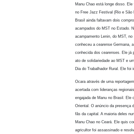
Manu Chao está longe disso. Ele f
no Free Jazz Festival (Rio e São
Brasil ainda faltavam dois compro
acampados do MST no Estado. No 
acampamento Lenin, do MST, no mu
conheceu a cearense Germana, a m
conhecida dos cearenses. Ele já 
ato de solidariedade ao MST e um 
Dia do Trabalhador Rural. Ele fo
Ocara através de uma reportagem 
acertada com lideranças regionais.
engajada de Manu no Brasil. Ele 
Oriental. O anúncio da presença
fãs da capital. A maioria deles 
Manu Chao no Ceará. Ele quis con
agricultor foi assassinado e res