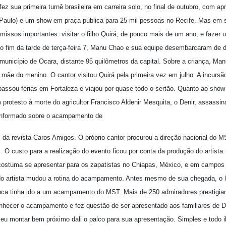
ez sua primeira turnê brasileira em carreira solo, no final de outubro, com 
 Paulo) e um show em praça pública para 25 mil pessoas no Recife. Mas em 
missos importantes: visitar o filho Quirá, de pouco mais de um ano, e fazer
fim da tarde de terça-feira 7, Manu Chao e sua equipe desembarcaram de d
nicípio de Ocara, distante 95 quilômetros da capital. Sobre a criança, Ma
ãe do menino. O cantor visitou Quirá pela primeira vez em julho. A incurs
passou férias em Fortaleza e viajou por quase todo o sertão. Quanto ao show
protesto à morte do agricultor Francisco Aldenir Mesquita, o Denir, assassina
i informado sobre o acampamento de
da revista Caros Amigos. O próprio cantor procurou a direção nacional do M
 O custo para a realização do evento ficou por conta da produção do artista. E
costuma se apresentar para os zapatistas no Chiapas, México, e em campos
 do artista mudou a rotina do acampamento. Antes mesmo de sua chegada, o 
nunca tinha ido a um acampamento do MST. Mais de 250 admiradores prestigia
hecer o acampamento e fez questão de ser apresentado aos familiares de Den
olveu montar bem próximo dali o palco para sua apresentação. Simples e tod