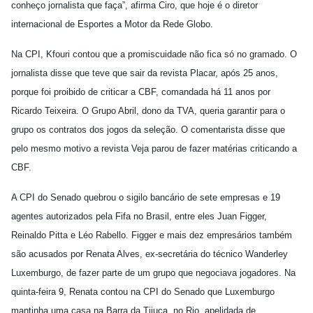
conheço jornalista que faça”, afirma Ciro, que hoje é o diretor
internacional de Esportes a Motor da Rede Globo.
Na CPI, Kfouri contou que a promiscuidade não fica só no gramado. O
jornalista disse que teve que sair da revista Placar, após 25 anos,
porque foi proibido de criticar a CBF, comandada há 11 anos por
Ricardo Teixeira. O Grupo Abril, dono da TVA, queria garantir para o
grupo os contratos dos jogos da seleção. O comentarista disse que
pelo mesmo motivo a revista Veja parou de fazer matérias criticando a
CBF.
A CPI do Senado quebrou o sigilo bancário de sete empresas e 19
agentes autorizados pela Fifa no Brasil, entre eles Juan Figger,
Reinaldo Pitta e Léo Rabello. Figger e mais dez empresários também
são acusados por Renata Alves, ex-secretária do técnico Wanderley
Luxemburgo, de fazer parte de um grupo que negociava jogadores. Na
quinta-feira 9, Renata contou na CPI do Senado que Luxemburgo
mantinha uma casa na Barra da Tijuca, no Rio, apelidada de