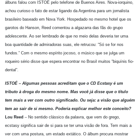
álbuns falou com ISTOÉ pelo telefone de Buenos Aires. Nova-iorquino,
achou curioso o fato de estar ligando da Argentina para um jornalista
brasileiro baseado em Nova York. Hospedado no mesmo hotel que os
garotos do Hanson, Reed comentou a algazarra das fãs do grupo
adolescente. Ao ser lembrado de que no meio delas deveria ter uma
boa quantidade de admiradoras suas, ele retrucou: “Só se for nos
fundos.” Com o mesmo espírito jocoso, o músico que se julga um
roqueiro sério disse que espera encontrar no Brasil muitos “biquínis fio-
dental”.
ISTOÉ – Algumas pessoas acreditam que o CD Ecstasy é um
tributo à droga do mesmo nome. Mas você já disse que o título
tem mais a ver com outro significado. Ou seja: a visão que alguém
tem ao sair de si mesmo. Poderia explicar melhor este conceito?
Lou Reed
– No sentido clássico da palavra, que vem do grego,
ecstasy significa sair de si para se ter uma visão de fora. Tem mais a
ver com uma postura, um estado extático. O álbum procura mostrar