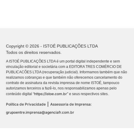
Copyright © 2026 - ISTOÉ PUBLICAÇÕES LTDA
Todos os direitos reservados.
A ISTOÉ PUBLICAÇÕES LTDA é um portal digital independente e sem
vinculação editorial e societária com a EDITORA TRES COMÉRCIO DE
PUBLICACÕES LTDA (recuperação judicial). Informamos também que não
realizamos cobranças e que também não oferecemos cancelamento do
contrato de assinatura da revista impressa de nome ISTOÉ, tampouco
autorizamos terceiros a fazê-lo, nos responsabilizamos apenas pelo
https://istoe.com.br
conteúdo digital “
” e seus respectivos sites.
|
Política de Privacidade
Assessoria de Imprensa:
grupoentre.imprensa@agenciafr.com.br