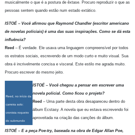
musicalmente o que é a postura de êxtase. Procuro reproduzir o que as
pessoas sentem quando estão num estado extático.
ISTOÉ – Você afirmou que Raymond Chandler (escritor americano
de novelas policiais) é uma das suas inspirações. Como se dá esta
influência?
Reed
– É verdade. Ele usava uma linguagem compreensível por todos
os estratos sociais, escrevendo de um modo curto e muito visual. Sua
obra é incrivelmente concisa e visceral. Este estilo me agrada muito.
Procuro escrever do mesmo jeito.
ISTOÉ – Você chegou a pensar em escrever uma
novela policial. Como ficou o projeto?
Reed, no início da
Reed
– Uma parte desta obra desapareceu dentro do
carreira solo:
álbum Ecstasy. A novela que eu estava escrevendo foi
cronista roqueiro
aproveitada na criação das canções do álbum.
do submundo
ISTOÉ – E a peça Poe-try, baseada na obra de Edgar Allan Poe,