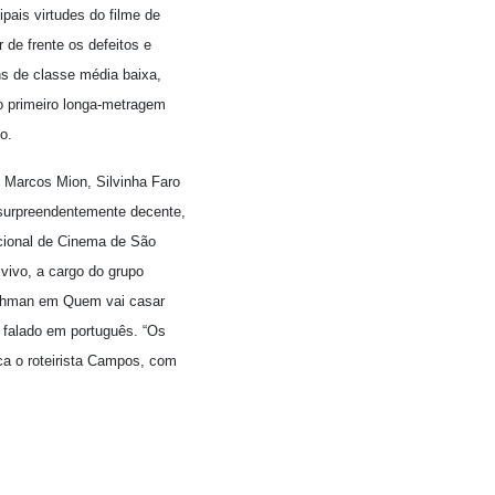
pais virtudes do filme de
 de frente os defeitos e
ns de classe média baixa,
o primeiro longa-metragem
o.
 Marcos Mion, Silvinha Faro
 surpreendentemente decente,
cional de Cinema de São
 vivo, a cargo do grupo
Richman em Quem vai casar
r falado em português. “Os
ica o roteirista Campos, com