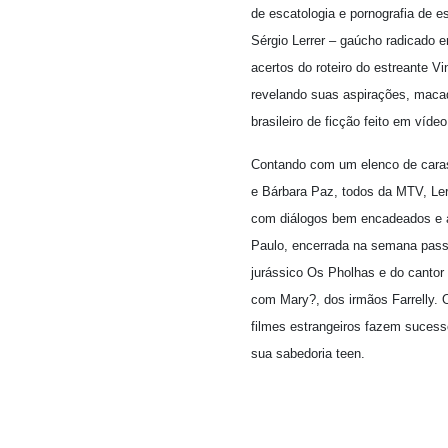
de escatologia e pornografia de e
Sérgio Lerrer – gaúcho radicado e
acertos do roteiro do estreante V
revelando suas aspirações, macaq
brasileiro de ficção feito em víde
Contando com um elenco de caras 
e Bárbara Paz, todos da MTV, Ler
com diálogos bem encadeados e a
Paulo, encerrada na semana passad
jurássico Os Pholhas e do cantor
com Mary?, dos irmãos Farrelly. O
filmes estrangeiros fazem sucesso 
sua sabedoria teen.