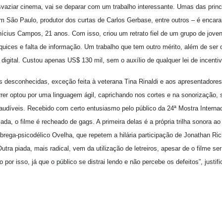
svaziar cinema, vai se deparar com um trabalho interessante. Umas das princi
m São Paulo, produtor dos curtas de Carlos Gerbase, entre outros – é encarar
inícius Campos, 21 anos. Com isso, criou um retrato fiel de um grupo de jove
uices e falta de informação. Um trabalho que tem outro mérito, além de ser 
o digital. Custou apenas US$ 130 mil, sem o auxílio de qualquer lei de incentiv
desconhecidas, exceção feita à veterana Tina Rinaldi e aos apresentadores
rer optou por uma linguagem ágil, caprichando nos cortes e na sonorização,
udíveis. Recebido com certo entusiasmo pelo público da 24ª Mostra Interna
a, o filme é recheado de gags. A primeira delas é a própria trilha sonora ao
 brega-psicodélico Ovelha, que repetem a hilária participação de Jonathan 
utra piada, mais radical, vem da utilização de letreiros, apesar de o filme se
por isso, já que o público se distrai lendo e não percebe os defeitos”, justif