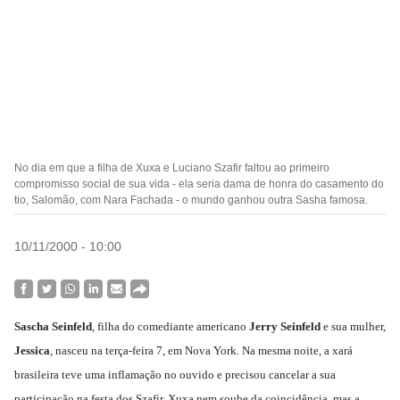
No dia em que a filha de Xuxa e Luciano Szafir faltou ao primeiro
compromisso social de sua vida - ela seria dama de honra do casamento do
tio, Salomão, com Nara Fachada - o mundo ganhou outra Sasha famosa.
10/11/2000 - 10:00
Sascha Seinfeld
, filha do comediante americano
Jerry Seinfeld
e sua mulher,
Jessica
, nasceu na terça-feira 7, em Nova York. Na mesma noite, a xará
brasileira teve uma inflamação no ouvido e precisou cancelar a sua
participação na festa dos Szafir. Xuxa nem soube da coincidência, mas a