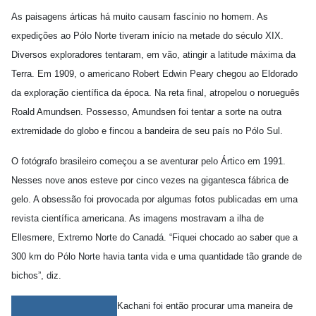
As paisagens árticas há muito causam fascínio no homem. As
expedições ao Pólo Norte tiveram início na metade do século XIX.
Diversos exploradores tentaram, em vão, atingir a latitude máxima da
Terra. Em 1909, o americano Robert Edwin Peary chegou ao Eldorado
da exploração científica da época. Na reta final, atropelou o norueguês
Roald Amundsen. Possesso, Amundsen foi tentar a sorte na outra
extremidade do globo e fincou a bandeira de seu país no Pólo Sul.
O fotógrafo brasileiro começou a se aventurar pelo Ártico em 1991.
Nesses nove anos esteve por cinco vezes na gigantesca fábrica de
gelo. A obsessão foi provocada por algumas fotos publicadas em uma
revista científica americana. As imagens mostravam a ilha de
Ellesmere, Extremo Norte do Canadá. “Fiquei chocado ao saber que a
300 km do Pólo Norte havia tanta vida e uma quantidade tão grande de
bichos”, diz.
Kachani foi então procurar uma maneira de