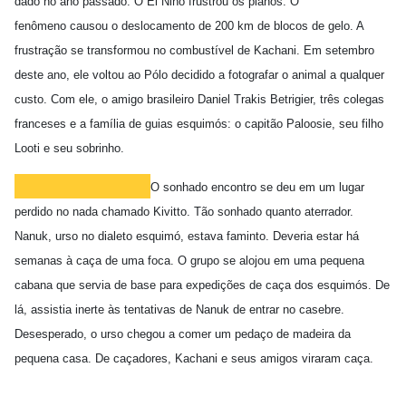
dado no ano passado. O El Niño frustrou os planos. O
fenômeno causou o deslocamento de 200 km de blocos de gelo. A
frustração se transformou no combustível de Kachani. Em setembro
deste ano, ele voltou ao Pólo decidido a fotografar o animal a qualquer
custo. Com ele, o amigo brasileiro Daniel Trakis Betrigier, três colegas
franceses e a família de guias esquimós: o capitão Paloosie, seu filho
Looti e seu sobrinho.
O sonhado encontro se deu em um lugar
perdido no nada chamado Kivitto. Tão sonhado quanto aterrador.
Nanuk, urso no dialeto esquimó, estava faminto. Deveria estar há
semanas à caça de uma foca. O grupo se alojou em uma pequena
cabana que servia de base para expedições de caça dos esquimós. De
lá, assistia inerte às tentativas de Nanuk de entrar no casebre.
Desesperado, o urso chegou a comer um pedaço de madeira da
pequena casa. De caçadores, Kachani e seus amigos viraram caça.