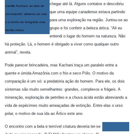
chegar até lá. Alguns contatos e descobriu
Camille Kachani, ao lado de
que uma equipe canadense estava partindo
um esquimó: alimento ao urso
para uma exploração na região. Juntou-se ao
e o sonho de fotografar uma
grupo e foi conferir a beleza ártica. “Ali eu
família inteira
entendi o lugar do homem na natureza. Não
há proteção. Lá, o homem é obrigado a viver como qualquer outro
animal”, revela.
Pode parecer brincadeira, mas Kachani traça um paralelo entre a
quente e úmida Amazônia com o frio e seco Pólo. O motivo da
comparação é um só: a predatória ação do homem. Para ele, os dois
sistemas são muito semelhantes: grandes, complexos e frágeis. A
mineração, exploração de petróleo e a chuva ácida estão abreviando a
vida de espécimes muito ameaçadas de extinção. Entre elas o urso
polar, o motivo de sua ida ao Ártico este ano.
O encontro com a bela e temível criatura deveria ter-se