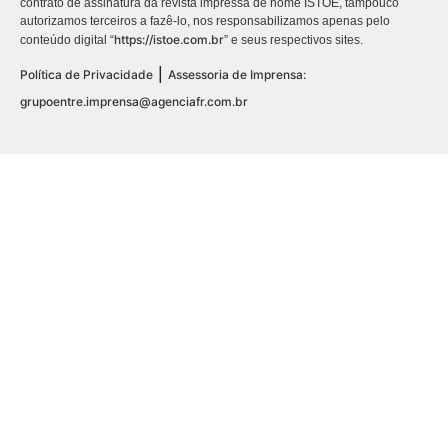
contrato de assinatura da revista impressa de nome ISTOÉ, tampouco
autorizamos terceiros a fazê-lo, nos responsabilizamos apenas pelo
https://istoe.com.br
conteúdo digital “
” e seus respectivos sites.
|
Política de Privacidade
Assessoria de Imprensa:
grupoentre.imprensa@agenciafr.com.br