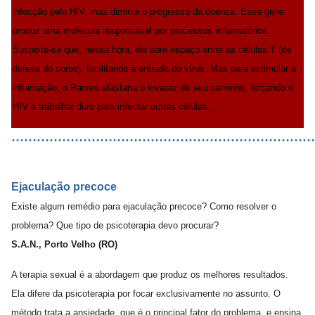
infecção pelo HIV, mas diminui o progresso da doença. Esse gene
produz uma molécula responsável por processos inflamatórios.
Suspeita-se que, nessa hora, ele abre espaço entre as células T (de
defesa do corpo), facilitando a entrada do vírus. Mas para estimular a
inflamação, o Rantes afastaria o invasor de seu caminho, forçando o
HIV a trabalhar duro para infectar outras células.
………………………………………………………………
Ejaculação precoce
Existe algum remédio para ejaculação precoce? Como resolver o
problema? Que tipo de psicoterapia devo procurar?
S.A.N., Porto Velho (RO)
A terapia sexual é a abordagem que produz os melhores resultados.
Ela difere da psicoterapia por focar exclusivamente no assunto. O
método trata a ansiedade, que é o principal fator do problema, e ensina