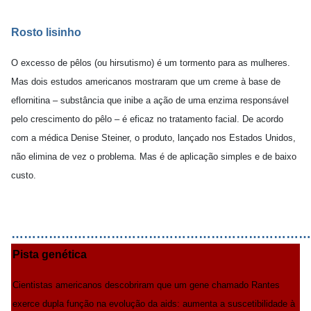
Rosto lisinho
O excesso de pêlos (ou hirsutismo) é um tormento para as mulheres.
Mas dois estudos americanos mostraram que um creme à base de
eflornitina – substância que inibe a ação de uma enzima responsável
pelo crescimento do pêlo – é eficaz no tratamento facial. De acordo
com a médica Denise Steiner, o produto, lançado nos Estados Unidos,
não elimina de vez o problema. Mas é de aplicação simples e de baixo
custo.
………………………………………………………………
Pista genética
Cientistas americanos descobriram que um gene chamado Rantes
exerce dupla função na evolução da aids: aumenta a suscetibilidade à