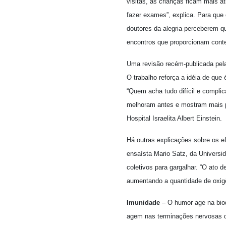
visitas, as crianças ficam mais 
fazer exames”, explica. Para que
doutores da alegria perceberem q
encontros que proporcionam conten
Uma revisão recém-publicada pela
O trabalho reforça a idéia de qu
“Quem acha tudo difícil e compli
melhoram antes e mostram mais p
Hospital Israelita Albert Einstein.
Há outras explicações sobre os ef
ensaísta Mario Satz, da Universi
coletivos para gargalhar. “O ato 
aumentando a quantidade de oxigên
Imunidade
– O humor age na bioq
agem nas terminações nervosas da