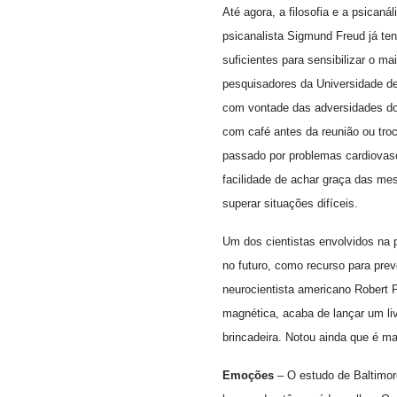
Até agora, a filosofia e a psican
psicanalista Sigmund Freud já te
suficientes para sensibilizar o 
pesquisadores da Universidade d
com vontade das adversidades do 
com café antes da reunião ou tro
passado por problemas cardiovas
facilidade de achar graça das m
superar situações difíceis.
Um dos cientistas envolvidos na pe
no futuro, como recurso para prev
neurocientista americano Robert
magnética, acaba de lançar um li
brincadeira. Notou ainda que é ma
Emoções
– O estudo de Baltimo