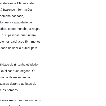
istóteles e Platão e até o
tá trazendo informações
a semana passada,
o que a capacidade de rir
dadãos, como manchar a roupa
ou 150 pessoas que tinham
acientes cardíacos têm menos
ldade de usar o humor para
idade de rir tenha utilidade,
 explicar suas origens. O
 exame de ressonância
acacos durante as lutas de
que os homens.
essoas mais risonhas ou bem-