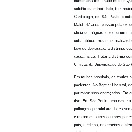
humoradas têm saúde melhor. Qu
solidão ou irritabilidade, tem ma
Cardiologia, em São Paulo, e auto
Maluf, 47 anos, passou pela expe
cheia de mágoas, colocou um marc
outra atitude. Sou mais maleável
leve de depressão, a distimia, 
causa física. Tratar a distimia c
Clínicas da Universidade de São 
Em muitos hospitais, as teorias s
pacientes. No Baptist Hospital, d
por robozinhos engraçados. Em ou
riso. Em São Paulo, uma das mais 
palhaços que ministra doses sema
e tratam os outros doutores por c
pais, médicos, enfermeiras e ate