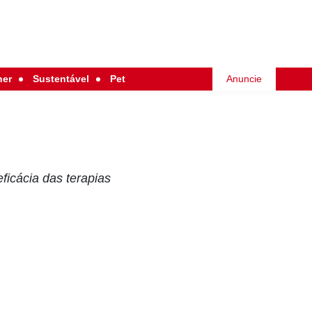
her
Sustentável
Pet
Anuncie
ficácia das terapias