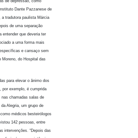
mas de depressão, como
 Instituto Dante Pazzanese de
a tradutora paulista Márcia
depois de uma separação
 entender que deveria ter
sociado a uma forma mais
nespecíficas e cansaço sem
do Moreno, do Hospital das
adas para elevar o ânimo dos
s, por exemplo, é cumprida
os nas chamadas salas de
 da Alegria, um grupo de
m como médicos besteirólogos
vistou 142 pessoas, entre
as intervenções. “Depois das