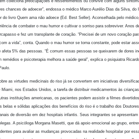
em coleciona preocupações e ressentimentos ou convive com alguns sinto
iores chances de adoecer”, endossa o médico Marco Aurélio Dias da Silva, do
r do livro Quem ama não adoece (Ed. Best Seller). Aconselhada pelo médico, 
riência de combater o mau humor e cultivar o sorriso para sobreviver. Anos 
apasso e fez um transplante de coração. “Precisei de um novo coração para
 com a vida”, conta. Quando o mau humor se torna constante, pode estar as
que afeta 5% das pessoas. “É comum essas pessoas se queixarem de dores i
om remédios e psicoterapia melhora a saúde geral”, explica o psiquiatra Ricar
Paulo.
obre as virtudes medicinais do riso já se convertem em iniciativas diversific
e Miami, nos Estados Unidos, a tarefa de distribuir medicamentos às criança
tras instituições americanas, os pacientes podem assistir a filmes divertid
belas e sólidas aplicações dos benefícios do riso é o trabalho dos Doutores
nais de diversão em dez hospitais infantis. Seus integrantes se apresenta
olegas. A psicóloga Morgana Masetti, que dá apoio emocional ao grupo, entre
ndentes para avaliar as mudanças provocadas na realidade hospitalar por ess