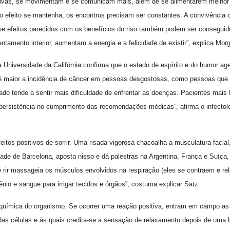
ativas, se movimentam e se comunicam mais, além de se alimentarem melhor 
 o efeito se mantenha, os encontros precisam ser constantes. A convivência 
ue efeitos parecidos com os benefícios do riso também podem ser conseguido
tamento interior, aumentam a energia e a felicidade de existir”, explica Mor
 Universidade da Califórnia confirma que o estado de espírito e do humor a
e é maior a incidência de câncer em pessoas desgostosas, como pessoas que
cado tende a sentir mais dificuldade de enfrentar as doenças. Pacientes mai
ersistência no cumprimento das recomendações médicas”, afirma o infectolo
eitos positivos de sorrir. Uma risada vigorosa chacoalha a musculatura facial
dade de Barcelona, aposta nisso e dá palestras na Argentina, França e Suíça,
de rir massageia os músculos envolvidos na respiração (eles se contraem e r
io e sangue para irrigar tecidos e órgãos”, costuma explicar Satz.
uímica do organismo. Se ocorrer uma reação positiva, entram em campo as 
s células e às quais credita-se a sensação de relaxamento depois de uma b