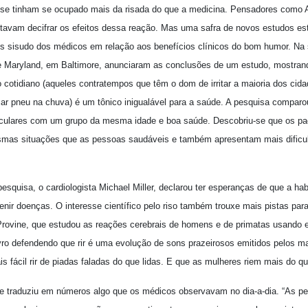
álise tinham se ocupado mais da risada do que a medicina. Pensadores como Ar
ntavam decifrar os efeitos dessa reação. Mas uma safra de novos estudos es
mais sisudo dos médicos em relação aos benefícios clínicos do bom humor. N
e Maryland, em Baltimore, anunciaram as conclusões de um estudo, mostrand
cotidiano (aqueles contratempos que têm o dom de irritar a maioria dos ci
car pneu na chuva) é um tônico inigualável para a saúde. A pesquisa compar
culares com um grupo da mesma idade e boa saúde. Descobriu-se que os p
esmas situações que as pessoas saudáveis e também apresentam mais dificu
squisa, o cardiologista Michael Miller, declarou ter esperanças de que a habil
enir doenças. O interesse científico pelo riso também trouxe mais pistas para
 Provine, que estudou as reações cerebrais de homens e de primatas usando
vro defendendo que rir é uma evolução de sons prazeirosos emitidos pelos m
is fácil rir de piadas faladas do que lidas. E que as mulheres riem mais do 
re traduziu em números algo que os médicos observavam no dia-a-dia. “As p