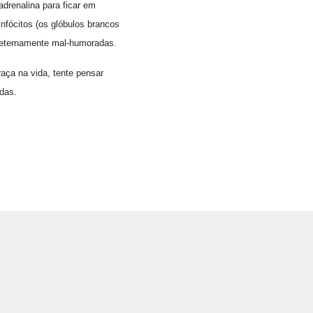
drenalina para ficar em
nfócitos (os glóbulos brancos
 eternamente mal-humoradas.
aça na vida, tente pensar
adas.