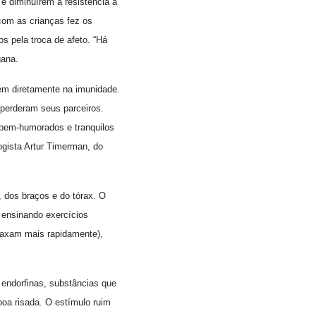
e diminuírem a resistência a
com as crianças fez os
s pela troca de afeto. “Há
gana.
gem diretamente na imunidade.
 perderam seus parceiros.
s bem-humorados e tranquilos
gista Artur Timerman, do
, dos braços e do tórax. O
 ensinando exercícios
elaxam mais rapidamente),
endorfinas, substâncias que
oa risada. O estímulo ruim