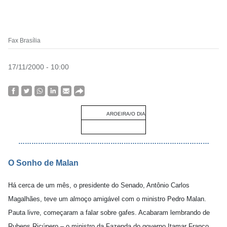
Fax Brasília
17/11/2000 - 10:00
AROEIRA/O DIA
……………………………………………………………………………
O Sonho de Malan
Há cerca de um mês, o presidente do Senado, Antônio Carlos
Magalhães, teve um almoço amigável com o ministro Pedro Malan.
Pauta livre, começaram a falar sobre gafes. Acabaram lembrando de
Rubens Ricúpero – o ministro da Fazenda do governo Itamar Franco,