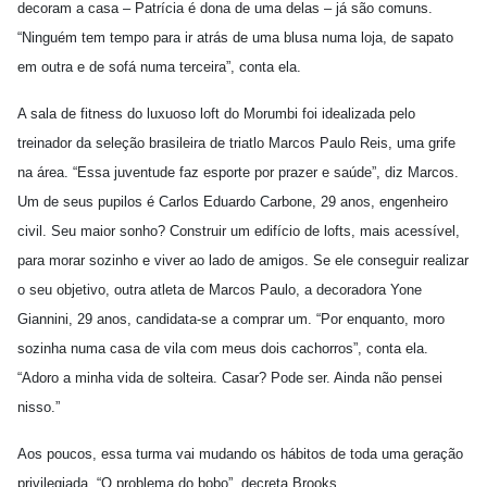
decoram a casa – Patrícia é dona de uma delas – já são comuns.
“Ninguém tem tempo para ir atrás de uma blusa numa loja, de sapato
em outra e de sofá numa terceira”, conta ela.
A sala de fitness do luxuoso loft do Morumbi foi idealizada pelo
treinador da seleção brasileira de triatlo Marcos Paulo Reis, uma grife
na área. “Essa juventude faz esporte por prazer e saúde”, diz Marcos.
Um de seus pupilos é Carlos Eduardo Carbone, 29 anos, engenheiro
civil. Seu maior sonho? Construir um edifício de lofts, mais acessível,
para morar sozinho e viver ao lado de amigos. Se ele conseguir realizar
o seu objetivo, outra atleta de Marcos Paulo, a decoradora Yone
Giannini, 29 anos, candidata-se a comprar um. “Por enquanto, moro
sozinha numa casa de vila com meus dois cachorros”, conta ela.
“Adoro a minha vida de solteira. Casar? Pode ser. Ainda não pensei
nisso.”
Aos poucos, essa turma vai mudando os hábitos de toda uma geração
privilegiada. “O problema do bobo”, decreta Brooks,