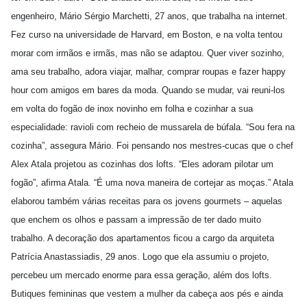
engenheiro, Mário Sérgio Marchetti, 27 anos, que trabalha na internet.
Fez curso na universidade de Harvard, em Boston, e na volta tentou
morar com irmãos e irmãs, mas não se adaptou. Quer viver sozinho,
ama seu trabalho, adora viajar, malhar, comprar roupas e fazer happy
hour com amigos em bares da moda. Quando se mudar, vai reuni-los
em volta do fogão de inox novinho em folha e cozinhar a sua
especialidade: ravioli com recheio de mussarela de búfala. “Sou fera na
cozinha”, assegura Mário. Foi pensando nos mestres-cucas que o chef
Alex Atala projetou as cozinhas dos lofts. “Eles adoram pilotar um
fogão”, afirma Atala. “É uma nova maneira de cortejar as moças.” Atala
elaborou também várias receitas para os jovens gourmets – aquelas
que enchem os olhos e passam a impressão de ter dado muito
trabalho. A decoração dos apartamentos ficou a cargo da arquiteta
Patrícia Anastassiadis, 29 anos. Logo que ela assumiu o projeto,
percebeu um mercado enorme para essa geração, além dos lofts.
Butiques femininas que vestem a mulher da cabeça aos pés e ainda