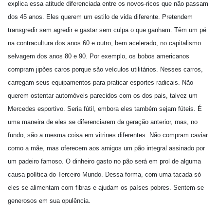
explica essa atitude diferenciada entre os novos-ricos que não passam
dos 45 anos. Eles querem um estilo de vida diferente. Pretendem
transgredir sem agredir e gastar sem culpa o que ganham. Têm um pé
na contracultura dos anos 60 e outro, bem acelerado, no capitalismo
selvagem dos anos 80 e 90. Por exemplo, os bobos americanos
compram jipões caros porque são veículos utilitários. Nesses carros,
carregam seus equipamentos para praticar esportes radicais. Não
querem ostentar automóveis parecidos com os dos pais, talvez um
Mercedes esportivo. Seria fútil, embora eles também sejam fúteis. É
uma maneira de eles se diferenciarem da geração anterior, mas, no
fundo, são a mesma coisa em vitrines diferentes. Não compram caviar
como a mãe, mas oferecem aos amigos um pão integral assinado por
um padeiro famoso. O dinheiro gasto no pão será em prol de alguma
causa política do Terceiro Mundo. Dessa forma, com uma tacada só
eles se alimentam com fibras e ajudam os países pobres. Sentem-se
generosos em sua opulência.