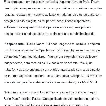
Eles estudaram em boas universidades, algumas fora do País. Falam
bem inglês e se preocupam com o corpo: malham ou praticam esportes
radicais. Gastam em viagens ao Exterior, adoram objetos de casa com
design arrojado e a grife da roupa tem peso. Estão disponíveis,
solteiros. Por enquanto. Um dia pensam em casar, mas primeiro
desejam curtir a independência e o dinheiro que o trabalho lhes dá.
Independente
– Paula Naomi, 33 anos, engenheira, solteira, comprou
um dos apartamentos do Openhouse Loft Panamby, esse mesmo que
a America Properties idealizou. Paula é um exemplo típico de jovem
independente, sem mea-culpa. Ex-sócia da Academia Raia 4, de
natação, Paula se encantou com o loft e mais ainda com a piscina de
25 metros, aquecida e coberta, ideal para nadar. Comprou 105 m2, com
dois quartos para fazer de um deles o seu escritório, por R$ 235 mil.
“Tem uma academia completa na área social e fica perto do parque
Burle Marx”, explica Paula. “Que qualidade de vida melhor eu poderia
ter em São Paulo?” Dois andares acima dela, vai morar outro