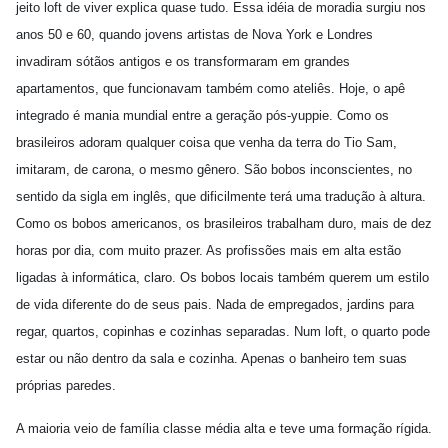
jeito loft de viver explica quase tudo. Essa idéia de moradia surgiu nos
anos 50 e 60, quando jovens artistas de Nova York e Londres
invadiram sótãos antigos e os transformaram em grandes
apartamentos, que funcionavam também como ateliês. Hoje, o apê
integrado é mania mundial entre a geração pós-yuppie. Como os
brasileiros adoram qualquer coisa que venha da terra do Tio Sam,
imitaram, de carona, o mesmo gênero. São bobos inconscientes, no
sentido da sigla em inglês, que dificilmente terá uma tradução à altura.
Como os bobos americanos, os brasileiros trabalham duro, mais de dez
horas por dia, com muito prazer. As profissões mais em alta estão
ligadas à informática, claro. Os bobos locais também querem um estilo
de vida diferente do de seus pais. Nada de empregados, jardins para
regar, quartos, copinhas e cozinhas separadas. Num loft, o quarto pode
estar ou não dentro da sala e cozinha. Apenas o banheiro tem suas
próprias paredes.
A maioria veio de família classe média alta e teve uma formação rígida.