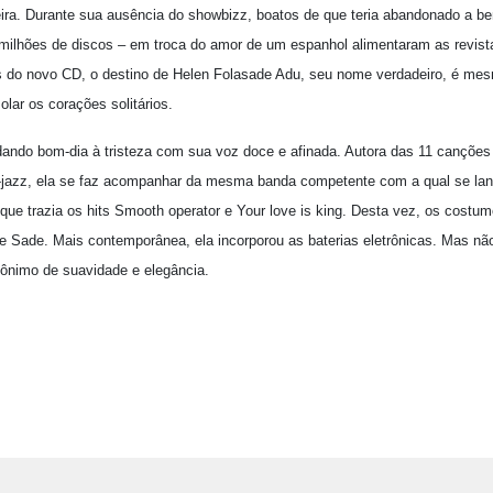
ira. Durante sua ausência do showbizz, boatos de que teria abandonado a bem
milhões de discos – em troca do amor de um espanhol alimentaram as revist
s do novo CD, o destino de Helen Folasade Adu, seu nome verdadeiro, é mes
lar os corações solitários.
dando bom-dia à tristeza com sua voz doce e afinada. Autora das 11 canções 
-jazz, ela se faz acompanhar da mesma banda competente com a qual se la
 que trazia os hits Smooth operator e Your love is king. Desta vez, os cost
 Sade. Mais contemporânea, ela incorporou as baterias eletrônicas. Mas nã
nimo de suavidade e elegância.