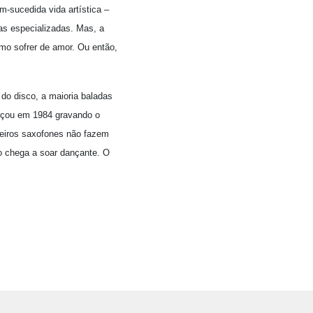
-sucedida vida artística –
as especializadas. Mas, a
mo sofrer de amor. Ou então,
do disco, a maioria baladas
nçou em 1984 gravando o
umeiros saxofones não fazem
o chega a soar dançante. O