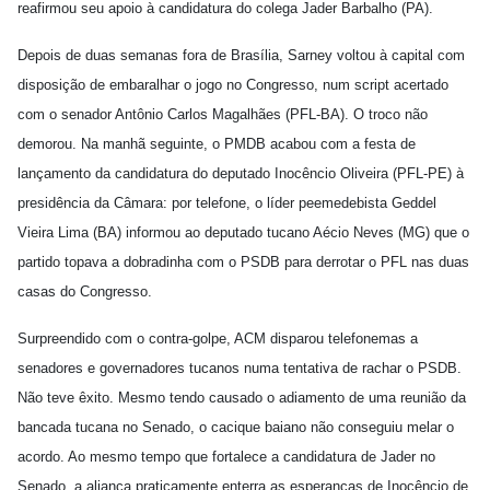
reafirmou seu apoio à candidatura do colega Jader Barbalho (PA).
Depois de duas semanas fora de Brasília, Sarney voltou à capital com
disposição de embaralhar o jogo no Congresso, num script acertado
com o senador Antônio Carlos Magalhães (PFL-BA). O troco não
demorou. Na manhã seguinte, o PMDB acabou com a festa de
lançamento da candidatura do deputado Inocêncio Oliveira (PFL-PE) à
presidência da Câmara: por telefone, o líder peemedebista Geddel
Vieira Lima (BA) informou ao deputado tucano Aécio Neves (MG) que o
partido topava a dobradinha com o PSDB para derrotar o PFL nas duas
casas do Congresso.
Surpreendido com o contra-golpe, ACM disparou telefonemas a
senadores e governadores tucanos numa tentativa de rachar o PSDB.
Não teve êxito. Mesmo tendo causado o adiamento de uma reunião da
bancada tucana no Senado, o cacique baiano não conseguiu melar o
acordo. Ao mesmo tempo que fortalece a candidatura de Jader no
Senado, a aliança praticamente enterra as esperanças de Inocêncio de