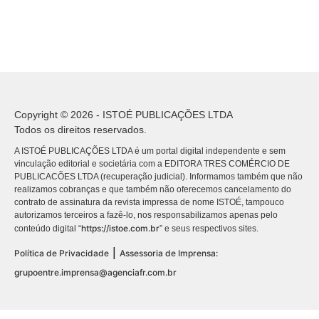
Copyright © 2026 - ISTOÉ PUBLICAÇÕES LTDA
Todos os direitos reservados.
A ISTOÉ PUBLICAÇÕES LTDA é um portal digital independente e sem
vinculação editorial e societária com a EDITORA TRES COMÉRCIO DE
PUBLICACÕES LTDA (recuperação judicial). Informamos também que não
realizamos cobranças e que também não oferecemos cancelamento do
contrato de assinatura da revista impressa de nome ISTOÉ, tampouco
autorizamos terceiros a fazê-lo, nos responsabilizamos apenas pelo
https://istoe.com.br
conteúdo digital “
” e seus respectivos sites.
|
Política de Privacidade
Assessoria de Imprensa:
grupoentre.imprensa@agenciafr.com.br