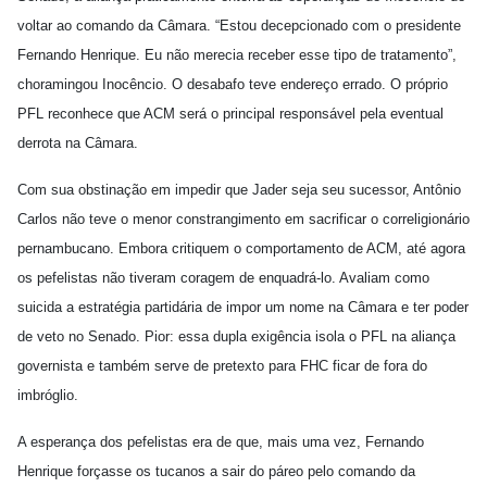
voltar ao comando da Câmara. “Estou decepcionado com o presidente
Fernando Henrique. Eu não merecia receber esse tipo de tratamento”,
choramingou Inocêncio. O desabafo teve endereço errado. O próprio
PFL reconhece que ACM será o principal responsável pela eventual
derrota na Câmara.
Com sua obstinação em impedir que Jader seja seu sucessor, Antônio
Carlos não teve o menor constrangimento em sacrificar o correligionário
pernambucano. Embora critiquem o comportamento de ACM, até agora
os pefelistas não tiveram coragem de enquadrá-lo. Avaliam como
suicida a estratégia partidária de impor um nome na Câmara e ter poder
de veto no Senado. Pior: essa dupla exigência isola o PFL na aliança
governista e também serve de pretexto para FHC ficar de fora do
imbróglio.
A esperança dos pefelistas era de que, mais uma vez, Fernando
Henrique forçasse os tucanos a sair do páreo pelo comando da