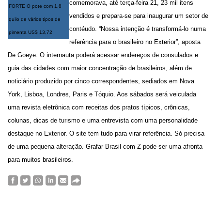
comemorava, até terça-feira 21, 23 mil itens
FORTE O pote com 1,8
vendidos e prepara-se para inaugurar um setor de
quilo de vários tipos de
contéudo. “Nossa intenção é transformá-lo numa
pimenta US$ 13,72
referência para o brasileiro no Exterior”, aposta
De Goeye. O internauta poderá acessar endereços de consulados e
guia das cidades com maior concentração de brasileiros, além de
noticiário produzido por cinco correspondentes, sediados em Nova
York, Lisboa, Londres, Paris e Tóquio. Aos sábados será veiculada
uma revista eletrônica com receitas dos pratos típicos, crônicas,
colunas, dicas de turismo e uma entrevista com uma personalidade
destaque no Exterior. O site tem tudo para virar referência. Só precisa
de uma pequena alteração. Grafar Brasil com Z pode ser uma afronta
para muitos brasileiros.