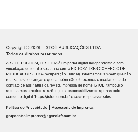
Copyright © 2026 - ISTOÉ PUBLICAÇÕES LTDA
Todos os direitos reservados.
A ISTOÉ PUBLICAÇÕES LTDA é um portal digital independente e sem
vinculação editorial e societária com a EDITORA TRES COMÉRCIO DE
PUBLICACÕES LTDA (recuperação judicial). Informamos também que não
realizamos cobranças e que também não oferecemos cancelamento do
contrato de assinatura da revista impressa de nome ISTOÉ, tampouco
autorizamos terceiros a fazê-lo, nos responsabilizamos apenas pelo
https://istoe.com.br
conteúdo digital “
” e seus respectivos sites.
|
Política de Privacidade
Assessoria de Imprensa:
grupoentre.imprensa@agenciafr.com.br