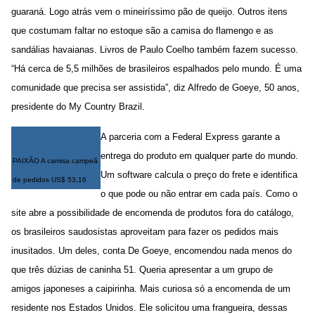
guaraná. Logo atrás vem o mineiríssimo pão de queijo. Outros itens
que costumam faltar no estoque são a camisa do flamengo e as
sandálias havaianas. Livros de Paulo Coelho também fazem sucesso.
“Há cerca de 5,5 milhões de brasileiros espalhados pelo mundo. É uma
comunidade que precisa ser assistida”, diz Alfredo de Goeye, 50 anos,
presidente do My Country Brazil.
A parceria com a Federal Express garante a
entrega do produto em qualquer parte do mundo.
PAIXÃO A camisa campeã
Um software calcula o preço do frete e identifica
de pedidos US$ 53,16
o que pode ou não entrar em cada país. Como o
site abre a possibilidade de encomenda de produtos fora do catálogo,
os brasileiros saudosistas aproveitam para fazer os pedidos mais
inusitados. Um deles, conta De Goeye, encomendou nada menos do
que três dúzias de caninha 51. Queria apresentar a um grupo de
amigos japoneses a caipirinha. Mais curiosa só a encomenda de um
residente nos Estados Unidos. Ele solicitou uma frangueira, dessas