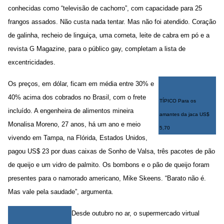
conhecidas como “televisão de cachorro”, com capacidade para 25
frangos assados. Não custa nada tentar. Mas não foi atendido. Coração
de galinha, recheio de linguiça, uma corneta, leite de cabra em pó e a
revista G Magazine, para o público gay, completam a lista de
excentricidades.
Os preços, em dólar, ficam em média entre 30% e
40% acima dos cobrados no Brasil, com o frete
TÍPICO Para os
incluído. A engenheira de alimentos mineira
amantes da jaca US$
Monalisa Moreno, 27 anos, há um ano e meio
5,70
vivendo em Tampa, na Flórida, Estados Unidos,
pagou US$ 23 por duas caixas de Sonho de Valsa, três pacotes de pão
de queijo e um vidro de palmito. Os bombons e o pão de queijo foram
presentes para o namorado americano, Mike Skeens. “Barato não é.
Mas vale pela saudade”, argumenta.
Desde outubro no ar, o supermercado virtual