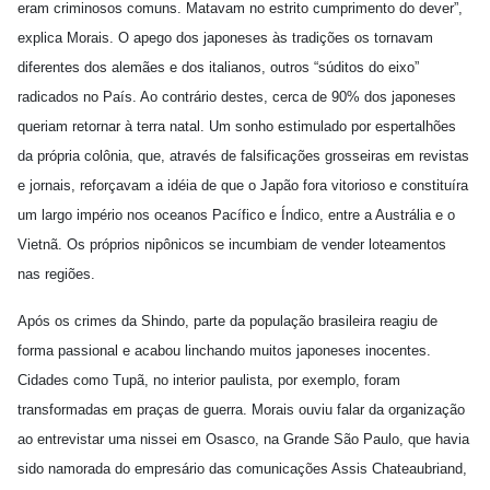
eram criminosos comuns. Matavam no estrito cumprimento do dever”,
explica Morais. O apego dos japoneses às tradições os tornavam
diferentes dos alemães e dos italianos, outros “súditos do eixo”
radicados no País. Ao contrário destes, cerca de 90% dos japoneses
queriam retornar à terra natal. Um sonho estimulado por espertalhões
da própria colônia, que, através de falsificações grosseiras em revistas
e jornais, reforçavam a idéia de que o Japão fora vitorioso e constituíra
um largo império nos oceanos Pacífico e Índico, entre a Austrália e o
Vietnã. Os próprios nipônicos se incumbiam de vender loteamentos
nas regiões.
Após os crimes da Shindo, parte da população brasileira reagiu de
forma passional e acabou linchando muitos japoneses inocentes.
Cidades como Tupã, no interior paulista, por exemplo, foram
transformadas em praças de guerra. Morais ouviu falar da organização
ao entrevistar uma nissei em Osasco, na Grande São Paulo, que havia
sido namorada do empresário das comunicações Assis Chateaubriand,