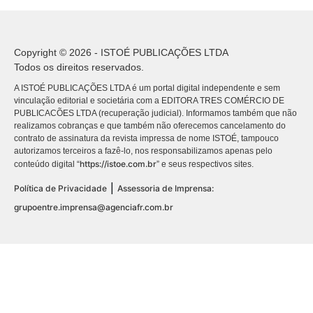
Copyright © 2026 - ISTOÉ PUBLICAÇÕES LTDA
Todos os direitos reservados.
A ISTOÉ PUBLICAÇÕES LTDA é um portal digital independente e sem
vinculação editorial e societária com a EDITORA TRES COMÉRCIO DE
PUBLICACÕES LTDA (recuperação judicial). Informamos também que não
realizamos cobranças e que também não oferecemos cancelamento do
contrato de assinatura da revista impressa de nome ISTOÉ, tampouco
autorizamos terceiros a fazê-lo, nos responsabilizamos apenas pelo
https://istoe.com.br
conteúdo digital “
” e seus respectivos sites.
|
Política de Privacidade
Assessoria de Imprensa:
grupoentre.imprensa@agenciafr.com.br