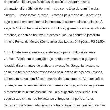
de punição, lideranças fanáticas da colônia fundaram a seita
ultranacionalista Shindo Renmei – algo como Liga do Caminho dos
Súditos –, responsável durante 13 meses pela morte de 23 patrícios
cujo pecado era acreditar na incontestável supremacia dos aliados. A
saga da Shindo Renmei e de seus tokkotai, guerreiros encarregados da
matança, é contada no livro Corações sujos, do escritor e jornalista
mineiro Fernando Morais (Companhia das Letras, 344 págs., R$ 31,50).
O título refere-se à sentença endereçada pelos tokkotai às suas
vítimas. “Você tem o coração sujo, então deve manter a garganta
lavada”, diziam, antes de praticar a execução. Garganta lavada, no
caso, era ter o pescoço trespassado pela lâmina de aço dos katanas,
sabres em curva com 80 centímetros de comprimento. As execuções,
porém, eram na maioria feitas com armas de fogo, embora seguissem
o mesmo ritual minucioso que incluía a sugestão de suicídio. Em
seguida aos crimes, os tokkotai se entregavam à polícia. “Eles
deixavam claro que nada tinham contra o Brasil ou os brasileiros e não