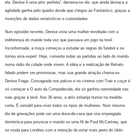
ela. Denise é uma atriz perfeita”, derrama-se ele, que ainda destaca a
agilidade ganha pelo quadro desde que chegou ao Fantástico, graças a
inserções de dados estatísticos e curiosidades.
Num episódio recente, Denise vivia uma mulher revoltada com a
indiferença do marido toda vez que passava um jogo na tevê.
Inconformada, a moça começou a estudar as regras do futebol e se
tornou uma expert. Hoje, comenta todas as partidas ao lado do marido
numa rádio da cidade onde vivem. A idéia e a realização de Retrato
falado podem ser primorosas, mas sua grande atração chama-se
Denise Fraga. Consagrada nos palcos e no cinema com Trair e coçar é
só começar e O auto da Compadecida, ela só ganhou notoriedade nas
ruas graças à tevê. Aos 36 anos, a atriz esbanja humor na medida
certa. É versátil para viver todos os tipos de mulheres. Num mesmo
dia de gravações pode ser uma dona-de-casa que vira empregada
doméstica para provocar o marido ou uma fã de Paul McCartney, que
se muda para Londres com a intenção de estar mais perto do ídolo.