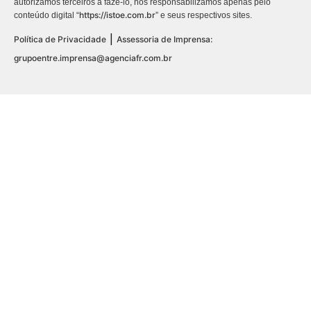
autorizamos terceiros a fazê-lo, nos responsabilizamos apenas pelo
https://istoe.com.br
conteúdo digital “
” e seus respectivos sites.
|
Política de Privacidade
Assessoria de Imprensa:
grupoentre.imprensa@agenciafr.com.br