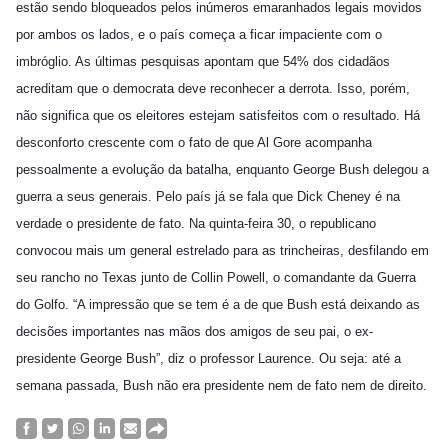
estão sendo bloqueados pelos inúmeros emaranhados legais movidos
por ambos os lados, e o país começa a ficar impaciente com o
imbróglio. As últimas pesquisas apontam que 54% dos cidadãos
acreditam que o democrata deve reconhecer a derrota. Isso, porém,
não significa que os eleitores estejam satisfeitos com o resultado. Há
desconforto crescente com o fato de que Al Gore acompanha
pessoalmente a evolução da batalha, enquanto George Bush delegou a
guerra a seus generais. Pelo país já se fala que Dick Cheney é na
verdade o presidente de fato. Na quinta-feira 30, o republicano
convocou mais um general estrelado para as trincheiras, desfilando em
seu rancho no Texas junto de Collin Powell, o comandante da Guerra
do Golfo. “A impressão que se tem é a de que Bush está deixando as
decisões importantes nas mãos dos amigos de seu pai, o ex-
presidente George Bush”, diz o professor Laurence. Ou seja: até a
semana passada, Bush não era presidente nem de fato nem de direito.