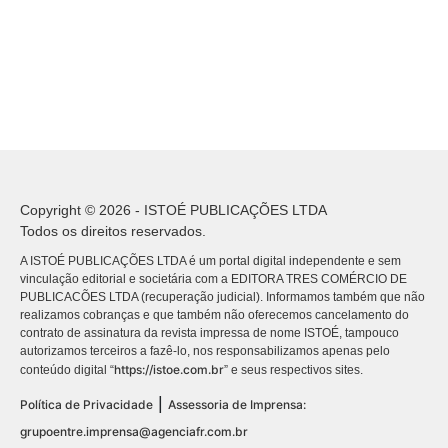
Copyright © 2026 - ISTOÉ PUBLICAÇÕES LTDA
Todos os direitos reservados.
A ISTOÉ PUBLICAÇÕES LTDA é um portal digital independente e sem
vinculação editorial e societária com a EDITORA TRES COMÉRCIO DE
PUBLICACÕES LTDA (recuperação judicial). Informamos também que não
realizamos cobranças e que também não oferecemos cancelamento do
contrato de assinatura da revista impressa de nome ISTOÉ, tampouco
autorizamos terceiros a fazê-lo, nos responsabilizamos apenas pelo
https://istoe.com.br
conteúdo digital “
” e seus respectivos sites.
|
Política de Privacidade
Assessoria de Imprensa:
grupoentre.imprensa@agenciafr.com.br