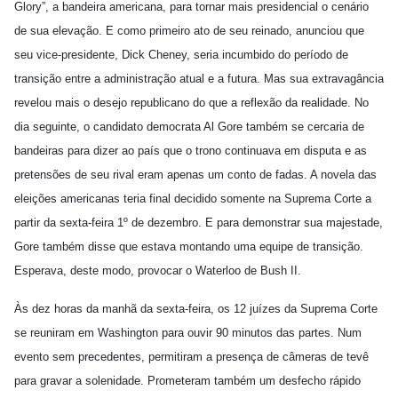
Glory”, a bandeira americana, para tornar mais presidencial o cenário
de sua elevação. E como primeiro ato de seu reinado, anunciou que
seu vice-presidente, Dick Cheney, seria incumbido do período de
transição entre a administração atual e a futura. Mas sua extravagância
revelou mais o desejo republicano do que a reflexão da realidade. No
dia seguinte, o candidato democrata Al Gore também se cercaria de
bandeiras para dizer ao país que o trono continuava em disputa e as
pretensões de seu rival eram apenas um conto de fadas. A novela das
eleições americanas teria final decidido somente na Suprema Corte a
partir da sexta-feira 1º de dezembro. E para demonstrar sua majestade,
Gore também disse que estava montando uma equipe de transição.
Esperava, deste modo, provocar o Waterloo de Bush II.
Às dez horas da manhã da sexta-feira, os 12 juízes da Suprema Corte
se reuniram em Washington para ouvir 90 minutos das partes. Num
evento sem precedentes, permitiram a presença de câmeras de tevê
para gravar a solenidade. Prometeram também um desfecho rápido