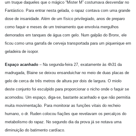
um truque daqueles que o mágico “Mister M” costumava desvendar no
Fantástico. Para entrar nesta gelada, o rapaz contava com uma grande
dose de insanidade. Além de um físico privilegiado, anos de preparo
como faquir e meses de um treinamento que envolvia mergulhos
demorados em tanques de água com gelo. Num galpão do Bronx, ele
ficou como uma garrafa de cerveja transportada para um piquenique em
geladeira de isopor.
Espaço acanhado
– Na segunda-feira 27, exatamente às 4h31 da
madrugada, Blaine se deixou ensanduichar no meio de duas placas de
gelo de cerca de três metros de altura por dois de largura. O miolo
deste conjunto foi esculpido para proporcionar o nicho onde o faquir se
acomodou. Um espaço, diga-se, bastante acanhado e que não permitia
muita movimentação. Para monitorar as funções vitais do recheio
humano, o dr. Ruden colocou fiações que revelavam os percalços do
metabolismo do rapaz. No segundo dia da prova já se notava uma
diminuição do batimento cardíaco.