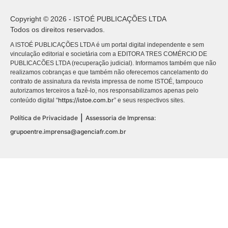
Copyright © 2026 - ISTOÉ PUBLICAÇÕES LTDA
Todos os direitos reservados.
A ISTOÉ PUBLICAÇÕES LTDA é um portal digital independente e sem
vinculação editorial e societária com a EDITORA TRES COMÉRCIO DE
PUBLICACÕES LTDA (recuperação judicial). Informamos também que não
realizamos cobranças e que também não oferecemos cancelamento do
contrato de assinatura da revista impressa de nome ISTOÉ, tampouco
autorizamos terceiros a fazê-lo, nos responsabilizamos apenas pelo
https://istoe.com.br
conteúdo digital “
” e seus respectivos sites.
|
Política de Privacidade
Assessoria de Imprensa:
grupoentre.imprensa@agenciafr.com.br