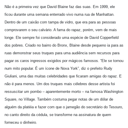
Não é a primeira vez que David Blaine faz das suas. Em 1999, ele
ficou durante uma semana enterrado vivo numa rua de Manhattan.
Dentro de um caixão com tampa de vidro, que era para as pessoas
comprovarem o seu calvário. A fama do rapaz, porém, vem de mais
longe. Ele sempre foi considerado uma espécie de David Copperfield
dos pobres. Criado no bairro do Bronx, Blaine desde pequeno ia para as
ruas demonstrar seus truques para uma audiência sem recursos para
pagar os caros ingressos exigidos por mágicos famosos. “Ele se tornou
num mito popular. É um ícone de Nova York”, diz o prefeito Rudy
Giuliani, uma das muitas celebridades que ficaram amigas do rapaz. E
não é para menos. Um dos truques mais célebres desse artista foi
ressuscitar um pombo – aparentemente morto – na famosa Washington
Square, no Village. Também costuma pegar notas de um dólar de
alguém da platéia e fazer com que o jamegão do secretário do Tesouro,
no canto direito da cédula, se transforme na assinatura de quem
forneceu o dinheiro.