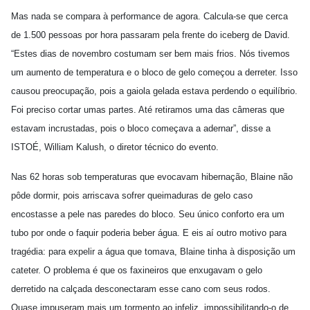
Mas nada se compara à performance de agora. Calcula-se que cerca
de 1.500 pessoas por hora passaram pela frente do iceberg de David.
“Estes dias de novembro costumam ser bem mais frios. Nós tivemos
um aumento de temperatura e o bloco de gelo começou a derreter. Isso
causou preocupação, pois a gaiola gelada estava perdendo o equilíbrio.
Foi preciso cortar umas partes. Até retiramos uma das câmeras que
estavam incrustadas, pois o bloco começava a adernar”, disse a
ISTOÉ, William Kalush, o diretor técnico do evento.
Nas 62 horas sob temperaturas que evocavam hibernação, Blaine não
pôde dormir, pois arriscava sofrer queimaduras de gelo caso
encostasse a pele nas paredes do bloco. Seu único conforto era um
tubo por onde o faquir poderia beber água. E eis aí outro motivo para
tragédia: para expelir a água que tomava, Blaine tinha à disposição um
cateter. O problema é que os faxineiros que enxugavam o gelo
derretido na calçada desconectaram esse cano com seus rodos.
Quase impuseram mais um tormento ao infeliz, impossibilitando-o de