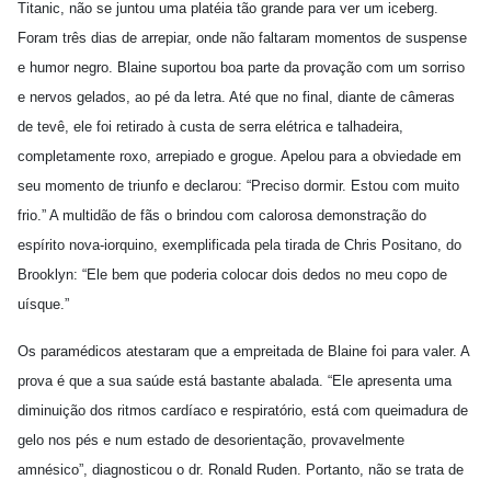
Titanic, não se juntou uma platéia tão grande para ver um iceberg.
Foram três dias de arrepiar, onde não faltaram momentos de suspense
e humor negro. Blaine suportou boa parte da provação com um sorriso
e nervos gelados, ao pé da letra. Até que no final, diante de câmeras
de tevê, ele foi retirado à custa de serra elétrica e talhadeira,
completamente roxo, arrepiado e grogue. Apelou para a obviedade em
seu momento de triunfo e declarou: “Preciso dormir. Estou com muito
frio.” A multidão de fãs o brindou com calorosa demonstração do
espírito nova-iorquino, exemplificada pela tirada de Chris Positano, do
Brooklyn: “Ele bem que poderia colocar dois dedos no meu copo de
uísque.”
Os paramédicos atestaram que a empreitada de Blaine foi para valer. A
prova é que a sua saúde está bastante abalada. “Ele apresenta uma
diminuição dos ritmos cardíaco e respiratório, está com queimadura de
gelo nos pés e num estado de desorientação, provavelmente
amnésico”, diagnosticou o dr. Ronald Ruden. Portanto, não se trata de