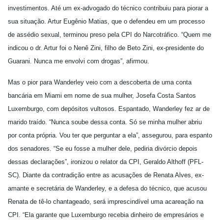
investimentos. Até um ex-advogado do técnico contribuiu para piorar a
sua situação. Artur Eugênio Matias, que o defendeu em um processo
de assédio sexual, terminou preso pela CPI do Narcotráfico. “Quem me
indicou o dr. Artur foi o Nenê Zini, filho de Beto Zini, ex-presidente do
Guarani. Nunca me envolvi com drogas”, afirmou.
Mas o pior para Wanderley veio com a descoberta de uma conta
bancária em Miami em nome de sua mulher, Josefa Costa Santos
Luxemburgo, com depósitos vultosos. Espantado, Wanderley fez ar de
marido traído. “Nunca soube dessa conta. Só se minha mulher abriu
por conta própria. Vou ter que perguntar a ela”, assegurou, para espanto
dos senadores. “Se eu fosse a mulher dele, pediria divórcio depois
dessas declarações”, ironizou o relator da CPI, Geraldo Althoff (PFL-
SC). Diante da contradição entre as acusações de Renata Alves, ex-
amante e secretária de Wanderley, e a defesa do técnico, que acusou
Renata de tê-lo chantageado, será imprescindível uma acareação na
CPI. “Ela garante que Luxemburgo recebia dinheiro de empresários e