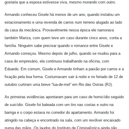
gostaria que a esposa estivesse viva, mesmo morando com outro.
Armando conheceu Gisele há menos de um ano, quando instalou um
estacionamento e uma revenda de carros num terreno alugado ao lado
da casa da mecânica. Provavelmente nessa época ele namorava
também Mariza, com quem teve um caso durante cinco anos, conta a
família. Ninguém sabe precisar quando o romance entre Gisele e
Armando começou. Mesmo depois de julho, quando se mudou para a
casa do empresário, ela continuou trabalhando na oficina, com
Eduardo. Em comum, Gisele e Armando tinham a paixão por carros e a
fixação pela boa forma. Costumavam sair à noite e no feriado de 12 de
outubro curtiram uma breve “lua-de-mel” em Rio das Ostras (RJ).
As primeiras evidências apontaram para um caso de homicídio seguido
de suicídio. Gisele foi baleada com um tiro nas costas e outro na
barriga e o corpo estava no corredor do apartamento. Armando foi
atingido na cabeça e encontrado na sala, com um revólver encaixado
numa das mãos. Os laudos do Instituto de Criminalística ainda não