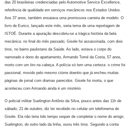
das 20 brasileiras credenciadas pelo Automotive Service Excellence,
referência de qualidade em serviços mecânicos nos Estados Unidos.
Aos 37 anos, também ensaiava uma promissora carreira de modelo. O
livro de Eurico, lançado este mês, seria tema de uma reportagem de
ISTOÉ. Durante a apuração descobriu-se a trágica história da bela
mecânica: no final do mês passado, Gisele foi assassinada, com dois
tiros, no bairro paulistano da Saúde. Ao lado, estava o corpo do
namorado e dono do apartamento, Armando Tomé da Costa, 57 anos,
morto com um tiro na cabeça. A polícia só tem uma certeza: o crime foi
passional, movido pelo mesmo ciúme doentio que já encheu muitas
páginas de jornal com dramas parecidos. Gisele foi morta, o que
aconteceu com Armando ainda é um mistério.
O policial militar Suelington Antônio da Silva, pouco antes das 11h de
sábado, 21 de outubro, diz ter recebido no celular um telefonema de
Gisele. Ela não teria tido tempo sequer de completar o nome do amigo.
Suelington, do outro lado da linha, ouviu três tiros. Segundo a conta