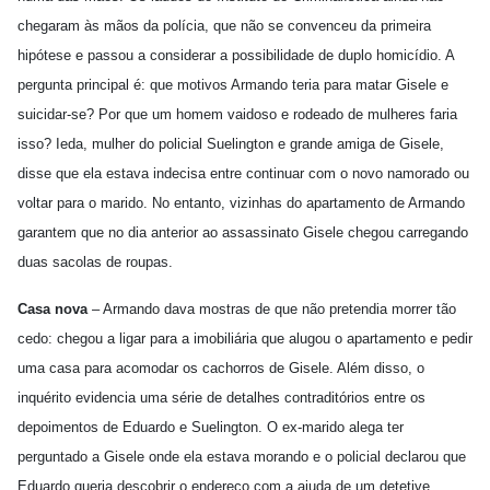
chegaram às mãos da polícia, que não se convenceu da primeira
hipótese e passou a considerar a possibilidade de duplo homicídio. A
pergunta principal é: que motivos Armando teria para matar Gisele e
suicidar-se? Por que um homem vaidoso e rodeado de mulheres faria
isso? Ieda, mulher do policial Suelington e grande amiga de Gisele,
disse que ela estava indecisa entre continuar com o novo namorado ou
voltar para o marido. No entanto, vizinhas do apartamento de Armando
garantem que no dia anterior ao assassinato Gisele chegou carregando
duas sacolas de roupas.
Casa nova
– Armando dava mostras de que não pretendia morrer tão
cedo: chegou a ligar para a imobiliária que alugou o apartamento e pedir
uma casa para acomodar os cachorros de Gisele. Além disso, o
inquérito evidencia uma série de detalhes contraditórios entre os
depoimentos de Eduardo e Suelington. O ex-marido alega ter
perguntado a Gisele onde ela estava morando e o policial declarou que
Eduardo queria descobrir o endereço com a ajuda de um detetive.