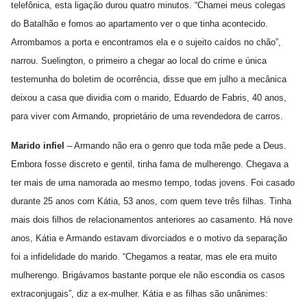
telefônica, esta ligação durou quatro minutos. “Chamei meus colegas
do Batalhão e fomos ao apartamento ver o que tinha acontecido.
Arrombamos a porta e encontramos ela e o sujeito caídos no chão”,
narrou. Suelington, o primeiro a chegar ao local do crime e única
testemunha do boletim de ocorrência, disse que em julho a mecânica
deixou a casa que dividia com o marido, Eduardo de Fabris, 40 anos,
para viver com Armando, proprietário de uma revendedora de carros.
Marido infiel
– Armando não era o genro que toda mãe pede a Deus.
Embora fosse discreto e gentil, tinha fama de mulherengo. Chegava a
ter mais de uma namorada ao mesmo tempo, todas jovens. Foi casado
durante 25 anos com Kátia, 53 anos, com quem teve três filhas. Tinha
mais dois filhos de relacionamentos anteriores ao casamento. Há nove
anos, Kátia e Armando estavam divorciados e o motivo da separação
foi a infidelidade do marido. “Chegamos a reatar, mas ele era muito
mulherengo. Brigávamos bastante porque ele não escondia os casos
extraconjugais”, diz a ex-mulher. Kátia e as filhas são unânimes: