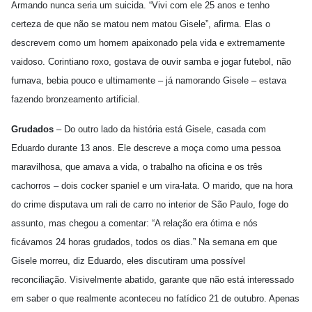
Armando nunca seria um suicida. “Vivi com ele 25 anos e tenho
certeza de que não se matou nem matou Gisele”, afirma. Elas o
descrevem como um homem apaixonado pela vida e extremamente
vaidoso. Corintiano roxo, gostava de ouvir samba e jogar futebol, não
fumava, bebia pouco e ultimamente – já namorando Gisele – estava
fazendo bronzeamento artificial.
Grudados
– Do outro lado da história está Gisele, casada com
Eduardo durante 13 anos. Ele descreve a moça como uma pessoa
maravilhosa, que amava a vida, o trabalho na oficina e os três
cachorros – dois cocker spaniel e um vira-lata. O marido, que na hora
do crime disputava um rali de carro no interior de São Paulo, foge do
assunto, mas chegou a comentar: “A relação era ótima e nós
ficávamos 24 horas grudados, todos os dias.” Na semana em que
Gisele morreu, diz Eduardo, eles discutiram uma possível
reconciliação. Visivelmente abatido, garante que não está interessado
em saber o que realmente aconteceu no fatídico 21 de outubro. Apenas