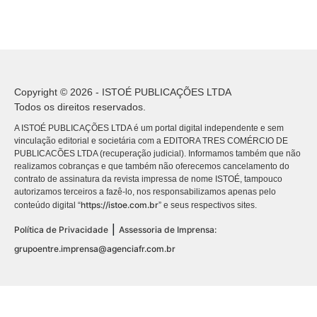
Copyright © 2026 - ISTOÉ PUBLICAÇÕES LTDA
Todos os direitos reservados.
A ISTOÉ PUBLICAÇÕES LTDA é um portal digital independente e sem
vinculação editorial e societária com a EDITORA TRES COMÉRCIO DE
PUBLICACÕES LTDA (recuperação judicial). Informamos também que não
realizamos cobranças e que também não oferecemos cancelamento do
contrato de assinatura da revista impressa de nome ISTOÉ, tampouco
autorizamos terceiros a fazê-lo, nos responsabilizamos apenas pelo
https://istoe.com.br
conteúdo digital “
” e seus respectivos sites.
|
Política de Privacidade
Assessoria de Imprensa:
grupoentre.imprensa@agenciafr.com.br