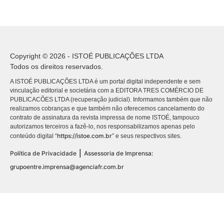
Copyright © 2026 - ISTOÉ PUBLICAÇÕES LTDA
Todos os direitos reservados.
A ISTOÉ PUBLICAÇÕES LTDA é um portal digital independente e sem
vinculação editorial e societária com a EDITORA TRES COMÉRCIO DE
PUBLICACÕES LTDA (recuperação judicial). Informamos também que não
realizamos cobranças e que também não oferecemos cancelamento do
contrato de assinatura da revista impressa de nome ISTOÉ, tampouco
autorizamos terceiros a fazê-lo, nos responsabilizamos apenas pelo
https://istoe.com.br
conteúdo digital “
” e seus respectivos sites.
|
Política de Privacidade
Assessoria de Imprensa:
grupoentre.imprensa@agenciafr.com.br