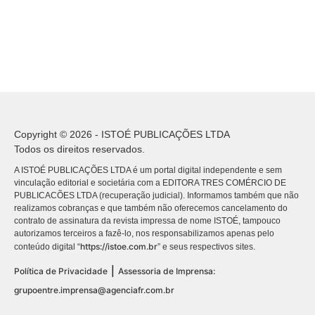
Copyright © 2026 - ISTOÉ PUBLICAÇÕES LTDA
Todos os direitos reservados.
A ISTOÉ PUBLICAÇÕES LTDA é um portal digital independente e sem
vinculação editorial e societária com a EDITORA TRES COMÉRCIO DE
PUBLICACÕES LTDA (recuperação judicial). Informamos também que não
realizamos cobranças e que também não oferecemos cancelamento do
contrato de assinatura da revista impressa de nome ISTOÉ, tampouco
autorizamos terceiros a fazê-lo, nos responsabilizamos apenas pelo
https://istoe.com.br
conteúdo digital “
” e seus respectivos sites.
|
Política de Privacidade
Assessoria de Imprensa:
grupoentre.imprensa@agenciafr.com.br