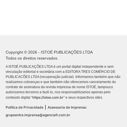
Copyright © 2026 - ISTOÉ PUBLICAÇÕES LTDA
Todos os direitos reservados.
A ISTOÉ PUBLICAÇÕES LTDA é um portal digital independente e sem
vinculação editorial e societária com a EDITORA TRES COMÉRCIO DE
PUBLICACÕES LTDA (recuperação judicial). Informamos também que não
realizamos cobranças e que também não oferecemos cancelamento do
contrato de assinatura da revista impressa de nome ISTOÉ, tampouco
autorizamos terceiros a fazê-lo, nos responsabilizamos apenas pelo
https://istoe.com.br
conteúdo digital “
” e seus respectivos sites.
|
Política de Privacidade
Assessoria de Imprensa:
grupoentre.imprensa@agenciafr.com.br