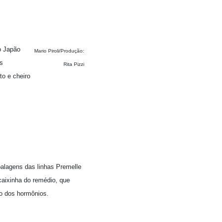
o Japão
Mario Piroli/Produção:
s
Rita Pizzi
to e cheiro
balagens das linhas Premelle
caixinha do remédio, que
ão dos hormônios.