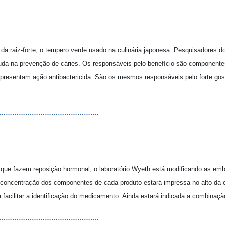
 raiz-forte, o tempero verde usado na culinária japonesa. Pesquisadores d
uda na prevenção de cáries. Os responsáveis pelo benefício são componente
apresentam ação antibactericida. São os mesmos responsáveis pelo forte gos
……………………………………….
es que fazem reposição hormonal, o laboratório Wyeth está modificando as em
 a concentração dos componentes de cada produto estará impressa no alto da 
 facilitar a identificação do medicamento. Ainda estará indicada a combinaç
……………………………………….