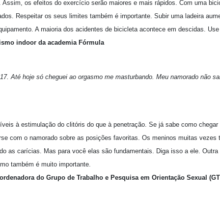
 Assim, os efeitos do exercício serão maiores e mais rápidos. Com uma bici
ados. Respeitar os seus limites também é importante. Subir uma ladeira aume
quipamento. A maioria dos acidentes de bicicleta acontece em descidas. Use
clismo indoor da academia Fórmula
 17. Até hoje só cheguei ao orgasmo me masturbando. Meu namorado não sa
eis à estimulação do clitóris do que à penetração. Se já sabe como chegar
erse com o namorado sobre as posições favoritas. Os meninos muitas vezes 
do as carícias. Mas para você elas são fundamentais. Diga isso a ele. Outra d
smo também é muito importante.
oordenadora do Grupo de Trabalho e Pesquisa em Orientação Sexual (G