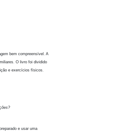
uagem bem compreensível. A
liares. O livro foi dividido
ão e exercícios físicos.
ições?
 preparado e usar uma