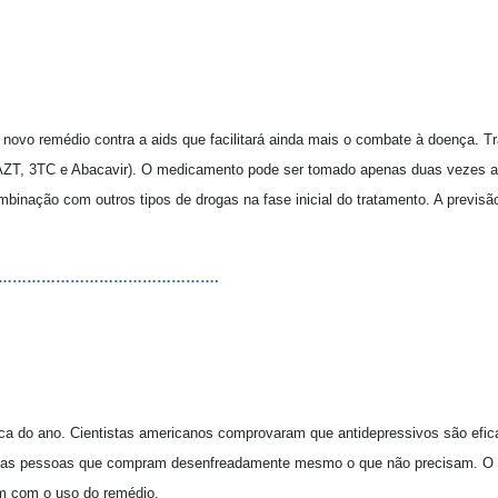
ovo remédio contra a aids que facilitará ainda mais o combate à doença. Tra
AZT, 3TC e Abacavir). O medicamento pode ser tomado apenas duas vezes a
binação com outros tipos de drogas na fase inicial do tratamento. A previsã
……………………………………….
ca do ano. Cientistas americanos comprovaram que antidepressivos são efic
las pessoas que compram desenfreadamente mesmo o que não precisam. O es
m com o uso do remédio.