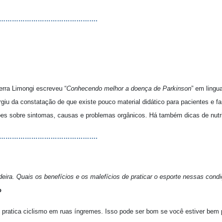
……………………………………….
erra Limongi escreveu “
Conhecendo melhor a doença de Parkinson
” em ling
rgiu da constatação de que existe pouco material didático para pacientes e fami
es sobre sintomas, causas e problemas orgânicos. Há também dicas de nutriç
……………………………………….
eira. Quais os benefícios e os malefícios de praticar o esporte nessas cond
o
 pratica ciclismo em ruas íngremes. Isso pode ser bom se você estiver bem