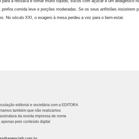
o para a ressaca é tomar muito líquido, sucos com açúcar e um analgésico não
, prefira comida leve e porções moderadas. Se os seus anfitriões insistirem p
les. No século XXI, o exagero à mesa perdeu a vez para o bem-estar.
culação editorial e societária com a EDITORA
rmamos também que não realizamos
ssinatura da revista impressa de nome
 apenas pelo conteúdo digital
nsa@agenciafr.com.br