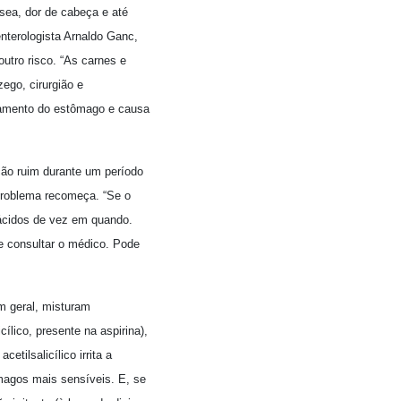
sea, dor de cabeça e até
nterologista Arnaldo Ganc,
utro risco. “As carnes e
ego, cirurgião e
aziamento do estômago e causa
ção ruim durante um período
 problema recomeça. “Se o
ácidos de vez em quando.
se consultar o médico. Pode
m geral, misturam
ílico, presente na aspirina),
tilsalicílico irrita a
magos mais sensíveis. E, se