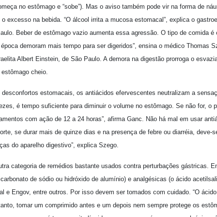
começa no estômago e “sobe”). Mas o aviso também pode vir na forma de náu
 excesso na bebida. “O álcool irrita a mucosa estomacal”, explica o gastroe
aulo. Beber de estômago vazio aumenta essa agressão. O tipo de comida é o
 época demoram mais tempo para ser digeridos”, ensina o médico Thomas Sz
sraelita Albert Einstein, de São Paulo. A demora na digestão prorroga o esv
 estômago cheio.
s desconfortos estomacais, os antiácidos efervescentes neutralizam a sensa
vezes, é tempo suficiente para diminuir o volume no estômago. Se não for, o
camentos com ação de 12 a 24 horas”, afirma Ganc. Não há mal em usar anti
forte, se durar mais de quinze dias e na presença de febre ou diarréia, deve-
nças do aparelho digestivo”, explica Szego.
tra categoria de remédios bastante usados contra perturbações gástricas. E
arbonato de sódio ou hidróxido de alumínio) e analgésicas (o ácido acetilsalic
al e Engov, entre outros. Por isso devem ser tomados com cuidado. “O ácido ace
rtanto, tomar um comprimido antes e um depois nem sempre protege os estô