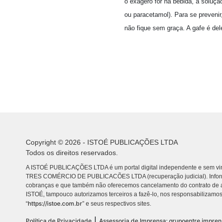
o exagero for na bebida, a soluçã
ou paracetamol). Para se prevenir
não fique sem graça. A gafe é de
Copyright © 2026 - ISTOÉ PUBLICAÇÕES LTDA
Todos os direitos reservados.
A ISTOÉ PUBLICAÇÕES LTDA é um portal digital independente e sem vin
TRES COMÉRCIO DE PUBLICACÕES LTDA (recuperação judicial). Info
cobranças e que também não oferecemos cancelamento do contrato de a
ISTOÉ, tampouco autorizamos terceiros a fazê-lo, nos responsabilizamos
https://istoe.com.br
“
” e seus respectivos sites.
|
Política de Privacidade
Assessoria de Imprensa: grupoentre.impre