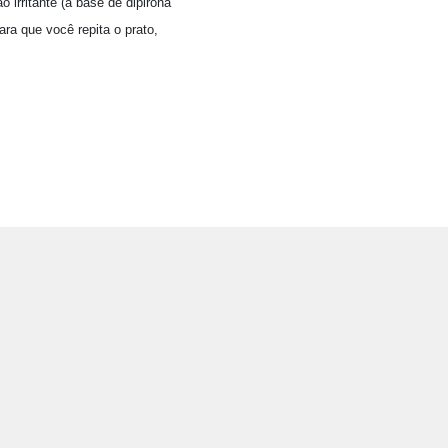
 irritante (à base de dipirona
ara que você repita o prato,