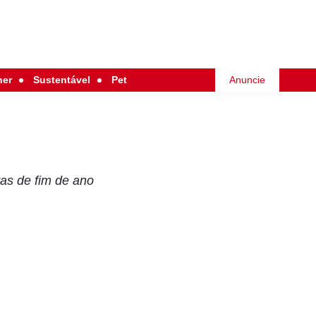
her
Sustentável
Pet
Anuncie
as de fim de ano