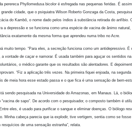
a perereca Phyllomedusa bicolor é esfregada nas pequenas feridas. É assi
 grande cidade, que o psiquiatra Wilson Roberto Gonzaga da Costa, pesquisa
cácia do Kambô, o nome dado pelos índios à substância retirada do anfíbio. 
a a depressão e se funciona como uma espécie de vacina de ânimo natural,
bstância exatamente da mesma forma que aprendeu numa tribo no Acre.
á muito tempo. “Para eles, a secreção funciona como um antidepressivo. É 
a vontade de caçar e namorar. É usada também para aguçar os sentidos na h
voluntários, o médico garante que os resultados são alentadores. E depoimen
omprovam. “Fiz a aplicação três vezes. Na primeira fiquei enjoada, na segunda
s de meia hora esse estado passa e o que fica é uma sensação de bem-estar
tá sendo pesquisada na Universidade do Amazonas, em Manaus. Lá, o biólo
 “vacina de sapo”. De acordo com o pesquisador, o composto também é utili
ntre eles, é usado para purificar o sangue e eliminar doenças. O biólogo res
eo. Minha cabeça parecia que ia explodir, tive vertigem, sentia como se foss
m resquícios de uma sensação estranha”, relata.