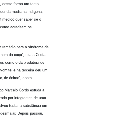
m, dessa forma um tanto
dor da medicina indígena,
O médico quer saber se o
 como acreditam os
o remédio para a síndrome de
ora da caça”, relata Costa.
tos como o da produtora de
 vomitei e na terceira deu um
, de ânimo”, conta.
go Marcelo Gordo estuda a
zado por integrantes de uma
olveu testar a substância em
e desmaiar. Depois passou,