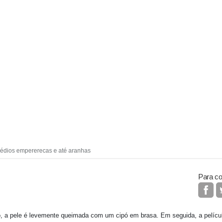
édios empererecas e até aranhas
Para co
ro, a pele é levemente queimada com um cipó em brasa. Em seguida, a películ