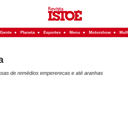
Gente
Planeta
Esportes
Menu
Motorshow
Mul
a
ssas de remédios empererecas e até aranhas