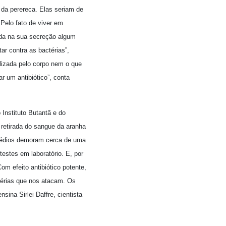
 da perereca. Elas seriam de
Pelo fato de viver em
inda na sua secreção algum
r contra as bactérias”,
lizada pelo corpo nem o que
r um antibiótico”, conta
 Instituto Butantã e do
 retirada do sangue da aranha
emédios demoram cerca de uma
estes em laboratório. E, por
om efeito antibiótico potente,
érias que nos atacam. Os
ina Sirlei Daffre, cientista