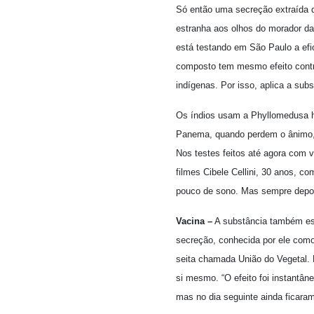
Só então uma secreção extraída d
estranha aos olhos do morador da
está testando em São Paulo a efi
composto tem mesmo efeito contr
indígenas. Por isso, aplica a su
Os índios usam a Phyllomedusa h
Panema, quando perdem o ânimo, 
Nos testes feitos até agora com 
filmes Cibele Cellini, 30 anos, c
pouco de sono. Mas sempre depoi
Vacina –
A substância também es
secreção, conhecida por ele como
seita chamada União do Vegetal. E
si mesmo. “O efeito foi instantân
mas no dia seguinte ainda ficara