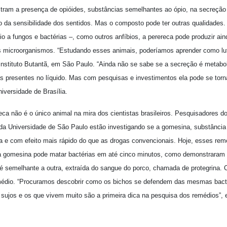
tram a presença de opióides, substâncias semelhantes ao ópio, na secreção
 da sensibilidade dos sentidos. Mas o composto pode ter outras qualidades. 
io a fungos e bactérias –, como outros anfíbios, a perereca pode produzir a
s microorganismos. “Estudando esses animais, poderíamos aprender como luta
 Instituto Butantã, em São Paulo. “Ainda não se sabe se a secreção é metabo
s presentes no líquido. Mas com pesquisas e investimentos ela pode se torna
niversidade de Brasília.
ca não é o único animal na mira dos cientistas brasileiros. Pesquisadores do
 da Universidade de São Paulo estão investigando se a gomesina, substância
ica e com efeito mais rápido do que as drogas convencionais. Hoje, esses r
á a gomesina pode matar bactérias em até cinco minutos, como demonstraram t
 é semelhante a outra, extraída do sangue do porco, chamada de protegrina. C
médio. “Procuramos descobrir como os bichos se defendem das mesmas bact
jos e os que vivem muito são a primeira dica na pesquisa dos remédios”, ens