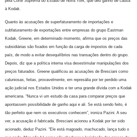
pela Corte Suprema do Estado de Nova York, que deu ganho de causa
à Kodak.
Quanto às acusações de superfaturamento de importações e
subfaturamento de exportações entre empresas do grupo Eastman
Kodak, Greene, em determinado momento, afirma que os preços das
subsidiárias são fixados em função da carga de impostos de cada
país, de modo a evitar desequilíbrios nas transações dentro do grupo.
Depois, diz que a política interna visa desestimular manipulações dos
preços faturados. Greene qualificou as acusações de Bresciani como
caluniosas, feitas, provavelmente, em represália por ter perdido uma
ação judicial nos Estados Unidos e ter uma grande dívida com a Kodak
americana. “Nunca vi um estudo da casa para comparar preços que
apontassem possibilidade de ganho aqui e ali. Se está sendo feito, é
tão perfeito que nem os executivos conhecem”, ironiza Pazini. A seu
ver, a acusação é fabricada. Bresciani acionou a Kodak por ter sido
acionado, deduz Pazini. “Ele está magoado, machucado, lança tudo o