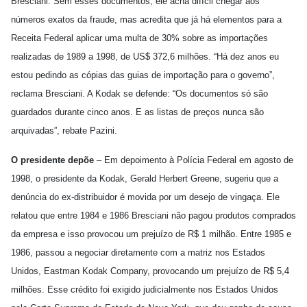
Bresciani. Sem esses documentos, ele acha difícil chegar aos
números exatos da fraude, mas acredita que já há elementos para a
Receita Federal aplicar uma multa de 30% sobre as importações
realizadas de 1989 a 1998, de US$ 372,6 milhões. “Há dez anos eu
estou pedindo as cópias das guias de importação para o governo”,
reclama Bresciani. A Kodak se defende: “Os documentos só são
guardados durante cinco anos. E as listas de preços nunca são
arquivadas”, rebate Pazini.
O presidente depõe
– Em depoimento à Polícia Federal em agosto de
1998, o presidente da Kodak, Gerald Herbert Greene, sugeriu que a
denúncia do ex-distribuidor é movida por um desejo de vingaça. Ele
relatou que entre 1984 e 1986 Bresciani não pagou produtos comprados
da empresa e isso provocou um prejuízo de R$ 1 milhão. Entre 1985 e
1986, passou a negociar diretamente com a matriz nos Estados
Unidos, Eastman Kodak Company, provocando um prejuízo de R$ 5,4
milhões. Esse crédito foi exigido judicialmente nos Estados Unidos