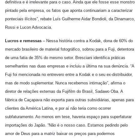
definitiva e é irrelevante para o caso. Ainda que ele fosse esse monstro
pintado pela empresa, os fatos que aponta continuariam a caracterizar
ponteciais ilícitos”, rebate Luís Guilherme Aidar Bondioli, da Dinamarco,
Rossi e Lucon Advocacia.
Lucros e remessas
– Nessa história contra a Kodak, dona de 60% do
mercado brasileiro de material fotográfico, sobrou para a Fuji, detentora
de uma fatia de 35% do mesmo setor. Bresciani identifica práticas
semelhantes nas duas empresas e incluiu a última na sua denúncia. “A
Fuji foi mencionada no entrevero entre a Kodak e o seu ex-distribuidor,
mas de modo suplementar. Nunca recebemos intimação”, afirma o
diretor de relações externas da Fujifilm do Brasil, Sadawo Oba. A
fábrica de Caçapava não exporta para outras subsidiárias, apenas para
clientes da América Latina, e por aí não teria como ocorrer
subfaturamento. Ao menos em tese, haveria espaço para superfaturar
importações do Japão. “Não é o nosso caso. Estamos pedindo pelo
amor de Deus para a matriz baixar os preços para podermos