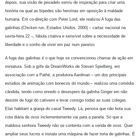
depois, sua visão de pesadelo serviu de inspiração para criar uma
história na qual as bípedes são heroínas em oposição à maldade
humana. Em co-direção com Peter Lord, ele realizou A fuga das
galinhas (Chicken run, Estados Unidos, 2000) – cartaz nacional na
sexta-feira 22 –, fábula criativa e sensível sobre a necessidade de
liberdade e o sonho de viver em paz num paraíso.
A fuga das galinhas é o que hoje se convencionou chamar de ação em
miniatura. Sob a grife da DreamWorks de Steven Spielberg, em
associação com a Pathé, a produtora Aardman – um dos principais
estúdios de animação com bonecos do mundo – realizou uma comédia
cândida, tendo como enredo o desespero da galinha Ginger em não
desistir de fugir do cativeiro e levar consigo todas as suas colegas.
Elas habitam a granja do casal Tweedy. Lá, penosa que não bota sua
cota diária de ovos inclementemente vai para a panela. Só que a
maldosa senhora Tweedy não se contenta com a venda de ovos. Quer
ampliar seus lucros e instala uma máquina de fazer torta de galinhas. É