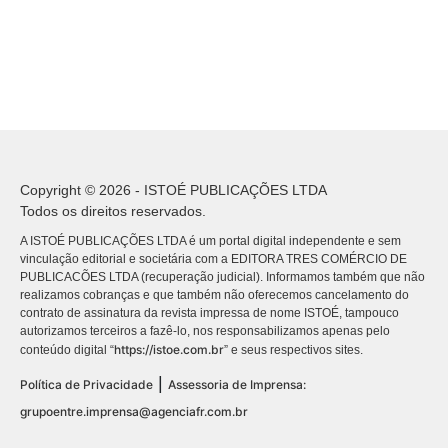
Copyright © 2026 - ISTOÉ PUBLICAÇÕES LTDA
Todos os direitos reservados.
A ISTOÉ PUBLICAÇÕES LTDA é um portal digital independente e sem
vinculação editorial e societária com a EDITORA TRES COMÉRCIO DE
PUBLICACÕES LTDA (recuperação judicial). Informamos também que não
realizamos cobranças e que também não oferecemos cancelamento do
contrato de assinatura da revista impressa de nome ISTOÉ, tampouco
autorizamos terceiros a fazê-lo, nos responsabilizamos apenas pelo
https://istoe.com.br
conteúdo digital “
” e seus respectivos sites.
|
Política de Privacidade
Assessoria de Imprensa:
grupoentre.imprensa@agenciafr.com.br