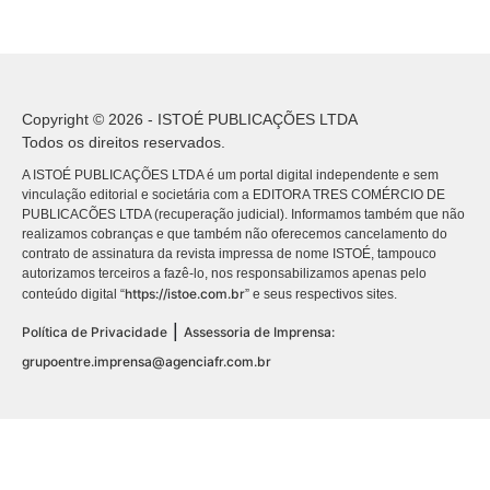
Copyright © 2026 - ISTOÉ PUBLICAÇÕES LTDA
Todos os direitos reservados.
A ISTOÉ PUBLICAÇÕES LTDA é um portal digital independente e sem
vinculação editorial e societária com a EDITORA TRES COMÉRCIO DE
PUBLICACÕES LTDA (recuperação judicial). Informamos também que não
realizamos cobranças e que também não oferecemos cancelamento do
contrato de assinatura da revista impressa de nome ISTOÉ, tampouco
autorizamos terceiros a fazê-lo, nos responsabilizamos apenas pelo
https://istoe.com.br
conteúdo digital “
” e seus respectivos sites.
|
Política de Privacidade
Assessoria de Imprensa:
grupoentre.imprensa@agenciafr.com.br