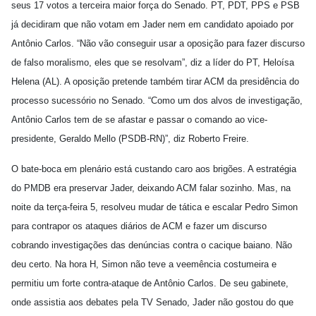
seus 17 votos a terceira maior força do Senado. PT, PDT, PPS e PSB
já decidiram que não votam em Jader nem em candidato apoiado por
Antônio Carlos. “Não vão conseguir usar a oposição para fazer discurso
de falso moralismo, eles que se resolvam”, diz a líder do PT, Heloísa
Helena (AL). A oposição pretende também tirar ACM da presidência do
processo sucessório no Senado. “Como um dos alvos de investigação,
Antônio Carlos tem de se afastar e passar o comando ao vice-
presidente, Geraldo Mello (PSDB-RN)”, diz Roberto Freire.
O bate-boca em plenário está custando caro aos brigões. A estratégia
do PMDB era preservar Jader, deixando ACM falar sozinho. Mas, na
noite da terça-feira 5, resolveu mudar de tática e escalar Pedro Simon
para contrapor os ataques diários de ACM e fazer um discurso
cobrando investigações das denúncias contra o cacique baiano. Não
deu certo. Na hora H, Simon não teve a veemência costumeira e
permitiu um forte contra-ataque de Antônio Carlos. De seu gabinete,
onde assistia aos debates pela TV Senado, Jader não gostou do que