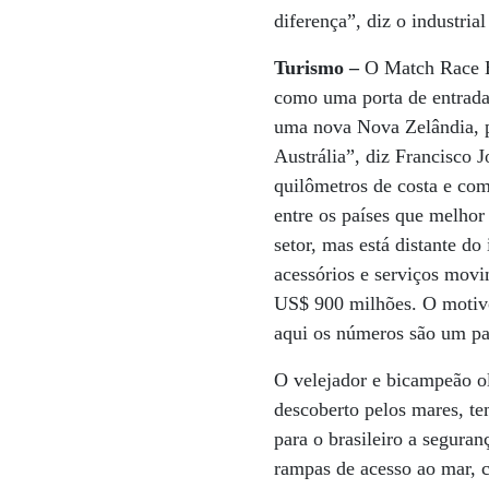
diferença”, diz o industria
Turismo –
O Match Race Bra
como uma porta de entrada 
uma nova Nova Zelândia, p
Austrália”, diz Francisco
quilômetros de costa e com
entre os países que melhor
setor, mas está distante d
acessórios e serviços movi
US$ 900 milhões. O motivo 
aqui os números são um pa
O velejador e bicampeão ol
descoberto pelos mares, te
para o brasileiro a seguran
rampas de acesso ao mar, c