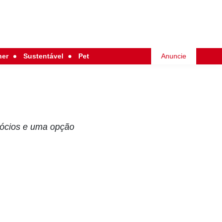
her
Sustentável
Pet
Anuncie
gócios e uma opção