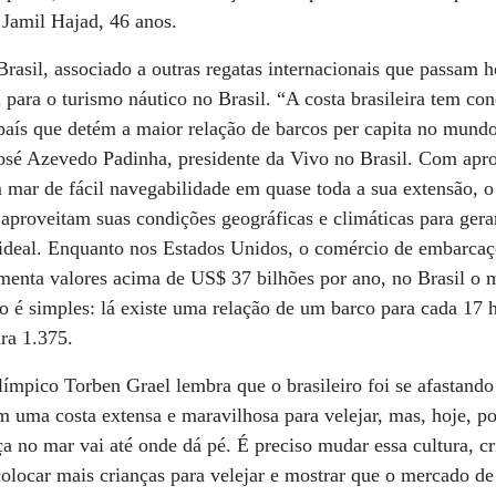
l Jamil Hajad, 46 anos.
sil, associado a outras regatas internacionais que passam ho
para o turismo náutico no Brasil. “A costa brasileira tem con
aís que detém a maior relação de barcos per capita no mundo
 José Azevedo Padinha, presidente da Vivo no Brasil. Com ap
 mar de fácil navegabilidade em quase toda a sua extensão, o 
 aproveitam suas condições geográficas e climáticas para gera
o ideal. Enquanto nos Estados Unidos, o comércio de embarca
menta valores acima de US$ 37 bilhões por ano, no Brasil o me
é simples: lá existe uma relação de um barco para cada 17 h
ra 1.375.
ímpico Torben Grael lembra que o brasileiro foi se afastando
m uma costa extensa e maravilhosa para velejar, mas, hoje, po
ça no mar vai até onde dá pé. É preciso mudar essa cultura, cr
olocar mais crianças para velejar e mostrar que o mercado de 