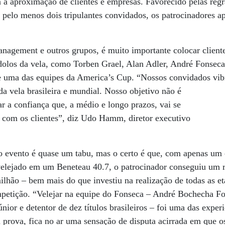
a a aproximação de clientes e empresas. Favorecido pelas reg
 pelo menos dois tripulantes convidados, os patrocinadores a
gement e outros grupos, é muito importante colocar clientes
ídolos da vela, como Torben Grael, Alan Adler, André Fonsec
de uma das equipes da America’s Cup. “Nossos convidados vi
da vela brasileira e mundial. Nosso objetivo não é
r a confiança que, a médio e longo prazos, vai se
o com os clientes”, diz Udo Hamm, diretor executivo
 o evento é quase um tabu, mas o certo é que, com apenas um 
 velejado em um Beneteau 40.7, o patrocinador conseguiu um 
hão – bem mais do que investiu na realização de todas as et
ompetição. “Velejar na equipe do Fonseca – André Bochecha F
nior e detentor de dez títulos brasileiros – foi uma das exper
 prova, fica no ar uma sensação de disputa acirrada em que o