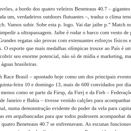
lavrões, a bordo dos quatro veleiros Beneteaus 40.7 – gigant
ada um, verdadeiros outdoors flutuantes –, traduz o clima ten
 Vamos subir. Sobe esta p. logo. Vai dar jaibe p.” Match no 
 impedir a ultrapassagem. Jaibe é rodar o barco com vento de
Grandes regatas são provas com extenuantes esforços físicos e
s. O esporte que mais medalhas olímpicas trouxe ao País é u
obrir seu enorme potencial, não só de mídia e marketing, ma
 águas brasileiras.
h Race Brasil – apontado hoje como um dos principais evento
quinta-feira 10 e domingo 13, mais de 600 convidados por dia
u menos como se parte da Fiesp, da Fierj e da Fieb – Federaçõ
de Janeiro e Bahia – tivesse vestido calções para acompanha
al, numa demonstração evidente do poder da vela para capita
as em arquibancadas para que todos pudessem acompanhar de
s quatro Beneteaus 40.7 se enfrentavam. As escunas funcion