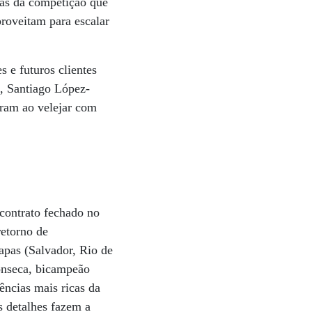
ras da competição que
proveitam para escalar
 e futuros clientes
a, Santiago López-
bram ao velejar com
contrato fechado no
retorno de
apas (Salvador, Rio de
onseca, bicampeão
iências mais ricas da
s detalhes fazem a