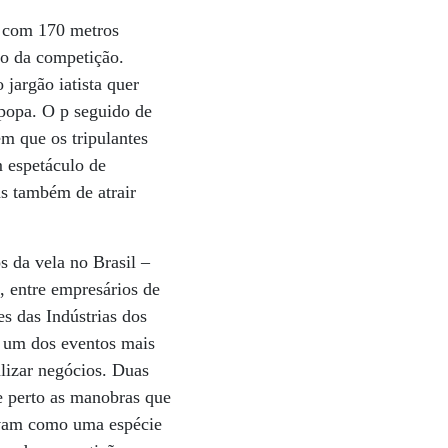
es com 170 metros
so da competição.
jargão iatista quer
 popa. O p seguido de
m que os tripulantes
m espetáculo de
s também de atrair
s da vela no Brasil –
, entre empresários de
es das Indústrias dos
r um dos eventos mais
lizar negócios. Duas
 perto as manobras que
avam como uma espécie