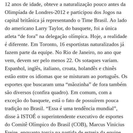
12 anos de idade, obteve a naturalização pouco antes da
Olimpíada de Londres-2012 e participou dos Jogos na
capital britânica já representando o Time Brasil. Ao lado
do americano Larry Taylor, do basquete, foi a única
atleta “de fora” na delegação olímpica. Hoje, a realidade
é diferente. Em Toronto, 16 esportistas naturalizados já
fazem parte da equipe. No Rio de Janeiro, no ano que
vem, devem ser pelo menos 22. Os sotaques variam.
Espanhol, inglês, italiano, croata, holandês e chinês
estão entre os idiomas que se misturam ao português. Os
esportes que buscaram uma “mãozinha” de fora também
são diversos (confira quadro). Em comum, com a
exceção do basquete, está o fato de possuírem pouca
tradição no Brasil. “Essa é uma tendência mundial”,
disse à ISTOÉ o superintendente executivo de esportes
do Comitê Olímpico do Brasil (COB), Marcus Vinicius
Freire, enquanto torcia na partida de estreia da equipe