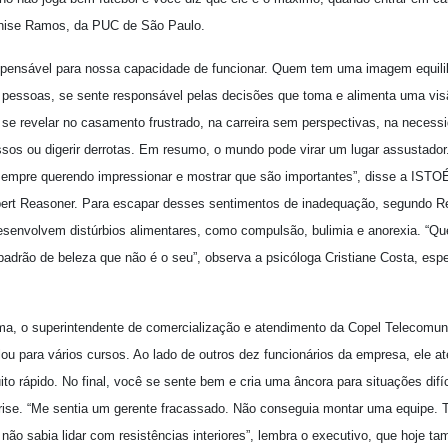
Denise Ramos, da PUC de São Paulo.
spensável para nossa capacidade de funcionar. Quem tem uma imagem equi
pessoas, se sente responsável pelas decisões que toma e alimenta uma visã
se revelar no casamento frustrado, na carreira sem perspectivas, na necess
ssos ou digerir derrotas. Em resumo, o mundo pode virar um lugar assustado
 sempre querendo impressionar e mostrar que são importantes”, disse a ISTO
obert Reasoner. Para escapar desses sentimentos de inadequação, segundo R
senvolvem distúrbios alimentares, como compulsão, bulimia e anorexia. “Qu
adrão de beleza que não é o seu”, observa a psicóloga Cristiane Costa, espe
ima, o superintendente de comercialização e atendimento da Copel Telecomun
ou para vários cursos. Ao lado de outros dez funcionários da empresa, ele a
to rápido. No final, você se sente bem e cria uma âncora para situações difí
rise. “Me sentia um gerente fracassado. Não conseguia montar uma equipe. T
ão sabia lidar com resistências interiores”, lembra o executivo, que hoje t