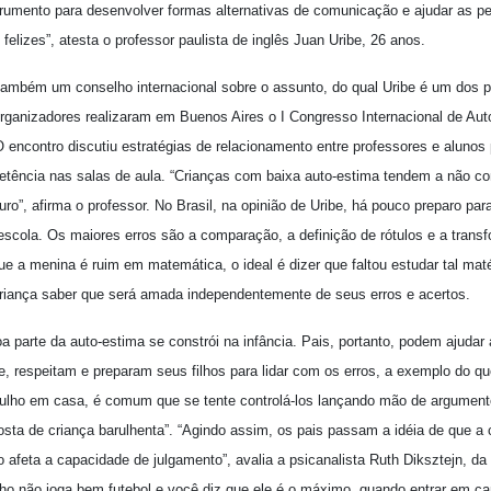
trumento para desenvolver formas alternativas de comunicação e ajudar as p
lizes”, atesta o professor paulista de inglês Juan Uribe, 26 anos.
 também um conselho internacional sobre o assunto, do qual Uribe é um dos p
rganizadores realizaram em Buenos Aires o I Congresso Internacional de Aut
 encontro discutiu estratégias de relacionamento entre professores e alunos
etência nas salas de aula. “Crianças com baixa auto-estima tendem a não com
ro”, afirma o professor. No Brasil, na opinião de Uribe, há pouco preparo par
 escola. Os maiores erros são a comparação, a definição de rótulos e a trans
e a menina é ruim em matemática, o ideal é dizer que faltou estudar tal maté
 criança saber que será amada independentemente de seus erros e acertos.
parte da auto-estima se constrói na infância. Pais, portanto, podem ajudar 
e, respeitam e preparam seus filhos para lidar com os erros, a exemplo do q
rulho em casa, é comum que se tente controlá-los lançando mão de argument
osta de criança barulhenta”. “Agindo assim, os pais passam a idéia de que a 
 afeta a capacidade de julgamento”, avalia a psicanalista Ruth Diksztejn, d
ilho não joga bem futebol e você diz que ele é o máximo, quando entrar em cam