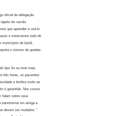
go oficial da delegação
 tapete de carvão
emos que aprender a usá-lo
apazes e merecemos tudo de
s municípios de Iporã,
mporta o número de quedas.
o tipo Se eu tiver mais
e três horas, os pacientes
novidade e lembra muito as
to é garantido. Nos cursos
m falam sobre seus
a transformar em amiga a
que devem ser mudados. “