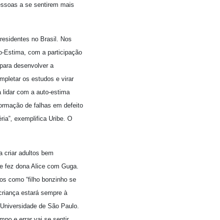
essoas a se sentirem mais
residentes no Brasil. Nos
o-Estima, com a participação
 para desenvolver a
pletar os estudos e virar
a lidar com a auto-estima
formação de falhas em defeito
ria”, exemplifica Uribe. O
a criar adultos bem
ue fez dona Alice com Guga.
os como “filho bonzinho se
criança estará sempre à
a Universidade de São Paulo.
po e errar vai se sentir