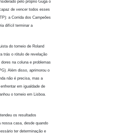
siderado pelo próprio Guga o
 capaz de vencer todos esses
(ATP): a Corrida dos Campeões
 difícil terminar a
uista do torneio de Roland
 trás o rótulo de revelação
ar dores na coluna e problemas
PG). Além disso, aprimorou o
nda não é precisa, mas a
 enfrentar em igualdade de
panhou o torneio em Lisboa.
ntendeu os resultados
Na nossa casa, desde quando
essário ter determinação e