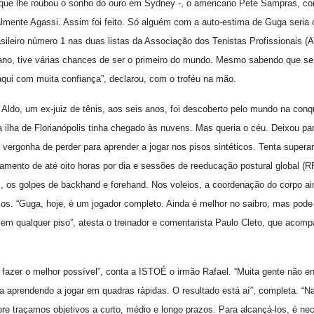
que lhe roubou o sonho do ouro em Sydney -, o americano Pete Sampras, con
almente Agassi. Assim foi feito. Só alguém com a auto-estima de Guga seria
rasileiro número 1 nas duas listas da Associação dos Tenistas Profissionais 
no, tive várias chances de ser o primeiro do mundo. Mesmo sabendo que seria
aqui com muita confiança”, declarou, com o troféu na mão.
Aldo, um ex-juiz de tênis, aos seis anos, foi descoberto pelo mundo na conq
lha de Florianópolis tinha chegado às nuvens. Mas queria o céu. Deixou para
ve vergonha de perder para aprender a jogar nos pisos sintéticos. Tenta super
mento de até oito horas por dia e sessões de reeducação postural global (R
, os golpes de backhand e forehand. Nos voleios, a coordenação do corpo ai
sos. “Guga, hoje, é um jogador completo. Ainda é melhor no saibro, mas pode
 em qualquer piso”, atesta o treinador e comentarista Paulo Cleto, que acom
azer o melhor possível”, conta a ISTOÉ o irmão Rafael. “Muita gente não e
a aprendendo a jogar em quadras rápidas. O resultado está aí”, completa. “
e traçamos objetivos a curto, médio e longo prazos. Para alcançá-los, é nec