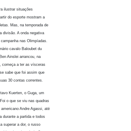
 ilustrar situações
 partir do esporte mostram a
atletas. Mas, na temporada de
a divisão. A onda negativa
e campanha nas Olimpíadas.
nário cavalo Baloubet du
Ben Ainslei arrancou, na
l, começa a ter as vísceras
se sabe que foi assim que
suas 30 contas correntes.
stavo Kuerten, o Guga, um
Foi o que se viu nas quadras
 americano Andre Agassi, até
xa durante a partida e todos
ia superar a dor, o russo