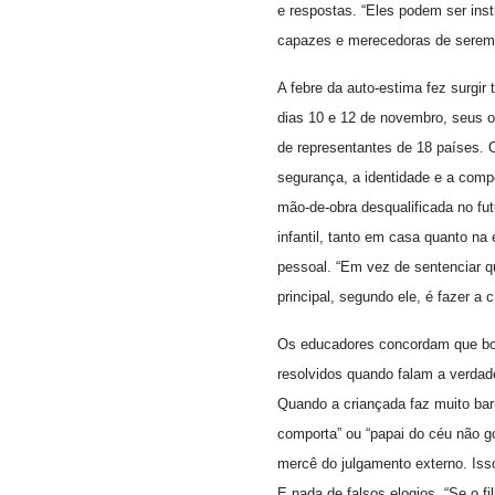
e respostas. “Eles podem ser ins
capazes e merecedoras de serem fe
A febre da auto-estima fez surgir
dias 10 e 12 de novembro, seus o
de representantes de 18 países. O
segurança, a identidade e a comp
mão-de-obra desqualificada no futu
infantil, tanto em casa quanto na
pessoal. “Em vez de sentenciar qu
principal, segundo ele, é fazer a
Os educadores concordam que boa 
resolvidos quando falam a verdad
Quando a criançada faz muito ba
comporta” ou “papai do céu não g
mercê do julgamento externo. Isso
E nada de falsos elogios. “Se o f