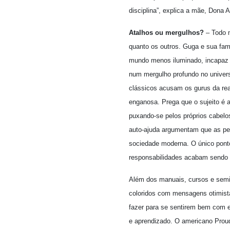
disciplina”, explica a mãe, Dona 
Atalhos ou mergulhos?
– Todo m
quanto os outros. Guga e sua fam
mundo menos iluminado, incapaz d
num mergulho profundo no univers
clássicos acusam os gurus da real
enganosa. Prega que o sujeito é a
puxando-se pelos próprios cabelo
auto-ajuda argumentam que as pes
sociedade moderna. O único ponto
responsabilidades acabam sendo d
Além dos manuais, cursos e semin
coloridos com mensagens otimista
fazer para se sentirem bem com 
e aprendizado. O americano Proud