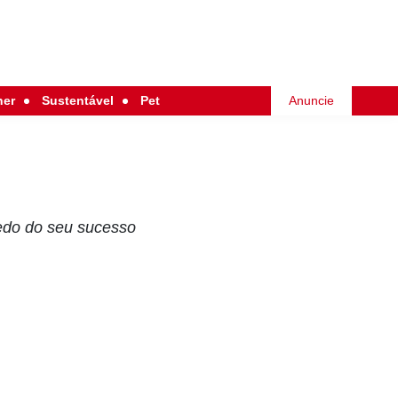
her
Sustentável
Pet
Anuncie
redo do seu sucesso