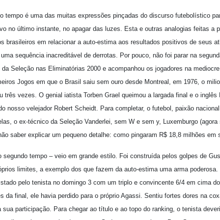
 tempo é uma das muitas expressões pinçadas do discurso futebolístico para
etivo no último instante, no apagar das luzes. Esta e outras analogias feitas a
os brasileiros em relacionar a auto-estima aos resultados positivos de seus 
 uma sequência inacreditável de derrotas. Por pouco, não foi parar na segund
s da Seleção nas Eliminatórias 2000 e acompanhou os jogadores na mediocr
eiros Jogos em que o Brasil saiu sem ouro desde Montreal, em 1976, o milio
 três vezes. O genial iatista Torben Grael queimou a largada final e o inglês 
do nosso velejador Robert Scheidt. Para completar, o futebol, paixão naciona
as, o ex-técnico da Seleção Vanderlei, sem W e sem y, Luxemburgo (agora 
r não saber explicar um pequeno detalhe: como pingaram R$ 18,8 milhões em 
 segundo tempo – veio em grande estilo. Foi construída pelos golpes de Gu
róprios limites, a exemplo dos que fazem da auto-estima uma arma poderosa. 
stado pelo tenista no domingo 3 com um triplo e convincente 6/4 em cima do
es da final, ele havia perdido para o próprio Agassi. Sentiu fortes dores na co
 sua participação. Para chegar ao título e ao topo do ranking, o tenista dever