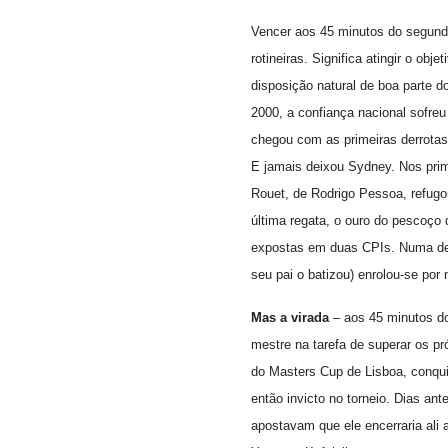
Vencer aos 45 minutos do segundo
rotineiras. Significa atingir o obj
disposição natural de boa parte d
2000, a confiança nacional sofreu
chegou com as primeiras derrota
E jamais deixou Sydney. Nos prim
Rouet, de Rodrigo Pessoa, refugou
última regata, o ouro do pescoço 
expostas em duas CPIs. Numa del
seu pai o batizou) enrolou-se po
Mas a virada
– aos 45 minutos do
mestre na tarefa de superar os p
do Masters Cup de Lisboa, conqui
então invicto no torneio. Dias ant
apostavam que ele encerraria ali a