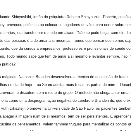
duardo Shinyashiki, irmão do psiquiatra Roberto Shinyashiki. Roberto, psicólo
ey, provocou polêmica ao colocar os jogadores de vôlei para correr sobre um
os irmãos, era transformar o medo em aliado. “Não se pode brigar com ele. T
dade das pessoas é a de amar a si mesmas. Temos que pensar que somos c
ardo, que dá cursos a empresários, professores e profissionais de saúde do
aís. Todo mundo sabe que tem de amar a si mesmo e levantar sempre, não i
 prática?
s mágicas. Nathaniel Branden desenvolveu a técnica de conclusão de frases d
lhas no dia de hoje… ou Se eu aceitar mais todas as partes de mim… Durant
escreveram e discutem com o resto do grupo. O método não chega a ser uma 
nciona como uma desprogramação negativa do cérebro e Branden diz que o êxi
a Ruth Diksztejn promove na Universidade de São Paulo, os pacientes també
a apagar a imagem ruim de si mesmos, têm de ser persistentes. E aprender 
 azucrina os pensamentos. Valem também truques para mentalizar os pontos 