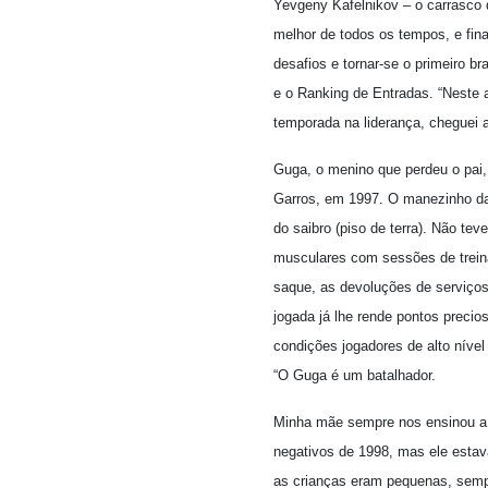
Yevgeny Kafelnikov – o carrasco 
melhor de todos os tempos, e fin
desafios e tornar-se o primeiro b
e o Ranking de Entradas. “Neste a
temporada na liderança, cheguei 
Guga, o menino que perdeu o pai, 
Garros, em 1997. O manezinho da i
do saibro (piso de terra). Não te
musculares com sessões de treina
saque, as devoluções de serviços
jogada já lhe rende pontos precio
condições jogadores de alto nível
“O Guga é um batalhador.
Minha mãe sempre nos ensinou a f
negativos de 1998, mas ele estav
as crianças eram pequenas, sempr