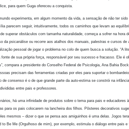
Alice, para quem Guga ofereceu a conquista.
undo experimenta, em algum momento da vida, a sensação de não ter sido s
ília parecem seguir, intuitivamente, todos os caminhos que levam ao equilíb
e superar obstáculos com tamanha naturalidade, começa a sofrer na hora de
o da psicanálise ou recorre aos atalhos dos manuais, palestras e cursos de 
ização pessoal de jogar o problema no colo de quem busca a solução. “A lite
 fonte de sua própria força, responsável por seu sucesso e fracasso. Ele é o
s”, compara a presidente do Conselho Federal de Psicologia, Ana Bahia Bock.
soas precisam das ferramentas criadas por eles para suportar o bombardeio
 de consenso é o de que grande parte da auto-estima se constrói na infância
ivididas entre pais e professores.
ários, há uma infinidade de produtos sobre o tema para pais e educadores à
s para os pais colocarem na lancheira dos filhos. Pôsteres decorativos sug
eles mesmos – dizer o que se pensa aos amiguinhos é uma delas. Jogos ter
 to Be Me (Orgulhoso de mim), por exemplo, estimula o diálogo entre pais e 