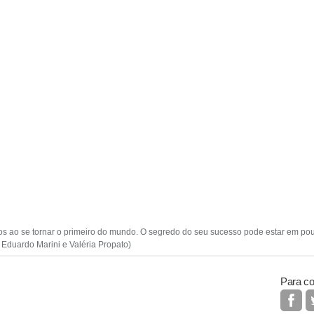
ros ao se tornar o primeiro do mundo. O segredo do seu sucesso pode estar em pou
 Eduardo Marini e Valéria Propato)
Para co