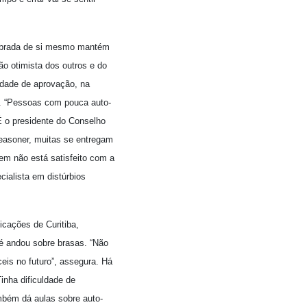
librada de si mesmo mantém
o otimista dos outros e do
idade de aprovação, na
r. “Pessoas com pouca auto-
É o presidente do Conselho
easoner, muitas se entregam
em não está satisfeito com a
cialista em distúrbios
icações de Curitiba,
té andou sobre brasas. “Não
ceis no futuro”, assegura. Há
inha dificuldade de
ambém dá aulas sobre auto-